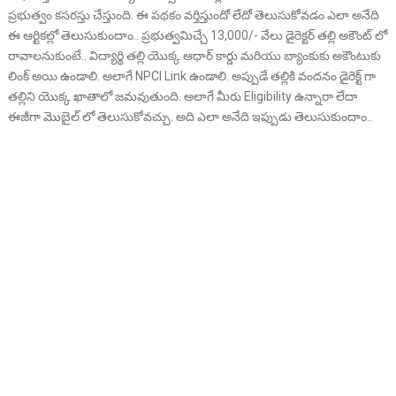
ప్రభుత్వం కసరస్తు చేస్తుంది. ఈ పథకం వర్తిస్తుందో లేదో తెలుసుకోవడం ఎలా అనేది
ఈ ఆర్టికల్లో తెలుసుకుందాం.. ప్రభుత్వమిచ్చే 13,000/- వేలు డైరెక్టర్ తల్లి అకౌంట్ లో
రావాలనుకుంటే.. విద్యార్థి తల్లి యొక్క ఆధార్ కార్డు మరియు బ్యాంకుకు అకౌంటుకు
లింక్ అయి ఉండాలి. అలాగే NPCI Link ఉండాలి. అప్పుడే తల్లికి వందనం డైరెక్ట్ గా
తల్లిని యొక్క ఖాతాలో జమవుతుంది. అలాగే మీరు Eligibility ఉన్నారా లేదా
ఈజీగా మొబైల్ లో తెలుసుకోవచ్చు. అది ఎలా అనేది ఇప్పుడు తెలుసుకుందాం..