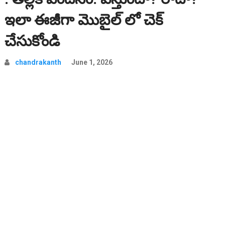
ఇలా ఈజీగా మొబైల్ లో చెక్
చేసుకోండి
chandrakanth
June 1, 2026