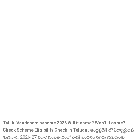
Talliki Vandanam scheme 2026 Will it come? Won’t it come?
Check Scheme Eligibility Check in Telugu
: ఆంధ్రప్రదేశ్ లో విద్యార్థులకు
శుభవార్త.. 2026-27 విద్యా సంవత్సరంలో తల్లికి వందనం నగదు విడుదలకు