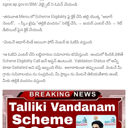
sgsw.ap.gov.in/BM/ వెబ్సైట్ ని ఓపెన్ చేయండి.
•తరువాత Menu లో Scheme Eligibility పై క్లిక్ చేసి తల్లి యొక్క “ఆధార్
నెంబర్”, →స్కీం టైపు “తల్లికి వందనం” సెలెక్ట్ చేసి, → ఇయర్ ఎంటర్ చేసి → గెట్
డీటెయిల్ పైన క్లిక్ చేయండి.
•వెంటనే ఆధార్ లింక్ అయినా ఫోన్ నెంబర్ కు ఓటిపి వస్తుంది.
•ఆ ఓటివి ఎంటర్ చేసి లబ్ధిదారుల సమాచారం కనిపిస్తుంది.. అందులో కిందికి వెళితే
Schene Eligibility Call అనే ఆప్షన్ ఉంటుంది.. Validation Status లో అన్నీ
కూడా Satiated అని వస్తే ఇబ్బంది లేదు.. అలాకాకుండా తప్పులుంటే. వెంటనే మీ
గ్రామ సచివాలయం ను సంప్రదించి, మీ ప్రాబ్లం ను వెంటనే తెలియజేశారు అంటే,
మీకు తల్లికి వందనం వస్తుంది.