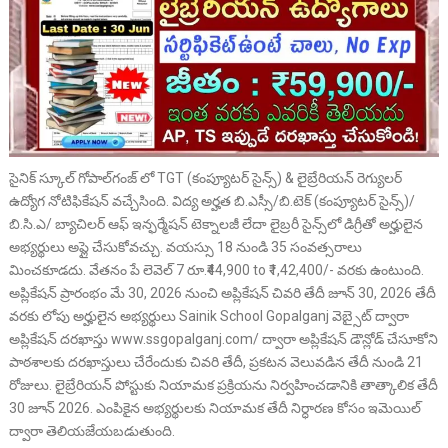
సైనిక్ స్కూల్ గోపాల్‌గంజ్ లో TGT (కంప్యూటర్ సైన్స్) & లైబ్రేరియన్ రెగ్యులర్
ఉద్యోగ నోటిఫికేషన్ వచ్చేసింది. విద్య అర్హత బి.ఎస్సీ/బి.టెక్ (కంప్యూటర్ సైన్స్)/
బి.సి.ఎ/ బ్యాచిలర్ ఆఫ్ ఇన్ఫర్మేషన్ టెక్నాలజీ లేదా లైబ్రరీ సైన్స్‌లో డిగ్రీతో అర్హులైన
అభ్యర్థులు అప్లై చేసుకోవచ్చు. వయస్సు 18 నుండి 35 సంవత్సరాలు
మించకూడదు. వేతనం పే లెవెల్ 7 రూ.₹44,900 to ₹1,42,400/- వరకు ఉంటుంది.
అప్లికేషన్ ప్రారంభం మే 30, 2026 నుంచి అప్లికేషన్ చివరి తేదీ జూన్ 30, 2026 తేదీ
వరకు లోపు అర్హులైన అభ్యర్థులు Sainik School Gopalganj
వెబ్సైట్ ద్వారా
అప్లికేషన్ దరఖాస్తు www.ssgopalganj.com/ ద్వారా అప్లికేషన్ డౌన్లోడ్ చేసూకోని
పాఠశాలకు దరఖాస్తులు చేరేందుకు చివరి తేదీ, ప్రకటన వెలువడిన తేదీ నుండి 21
రోజులు. లైబ్రేరియన్ పోస్టుకు నియామక ప్రక్రియను నిర్వహించడానికి తాత్కాలిక తేదీ
30 జూన్ 2026. ఎంపికైన అభ్యర్థులకు నియామక తేదీ నిర్ధారణ కోసం ఇమెయిల్
ద్వారా తెలియజేయబడుతుంది.