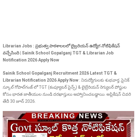
Librarian
Jobs : ప్రభుత్వ పాఠశాలలలో లైబ్రరియన్ ఉద్యోగ నోటిఫికేషన్
వచ్చేసింది |
Sainik School Gopalganj TGT & Librarian
Job
Notification 2026 Apply Now
Sainik School Gopalganj Recruitment 2026 Latest TGT &
Librarian Notification 2026 Apply Now
: నిరుద్యోగులకు శుభవార్త..సైనిక్
స్కూల్ గోపాల్‌గంజ్ లో TGT (కంప్యూటర్ సైన్స్) & లైబ్రేరియన్ రెగ్యులర్ పోస్టుల
కోసం భారత జాతీయుల నుండి దరఖాస్తులు ఆహ్వానించబడ్డాయి. అప్లికేషన్ చివరి
తేదీ 30 జూన్ 2026.