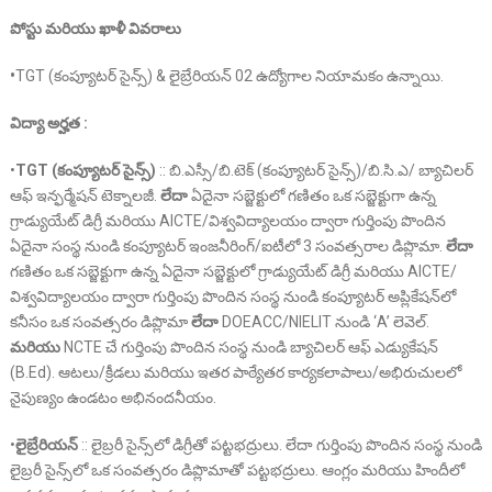
పోస్టు మరియు ఖాళీ వివరాలు
•
TGT (కంప్యూటర్ సైన్స్) & లైబ్రేరియన్ 02 ఉద్యోగాల నియామకం ఉన్నాయి.
విద్యా అర్హత :
•
TGT (కంప్యూటర్ సైన్స్)
:: బి.ఎస్సీ/బి.టెక్ (కంప్యూటర్ సైన్స్)/బి.సి.ఎ/ బ్యాచిలర్
ఆఫ్ ఇన్ఫర్మేషన్ టెక్నాలజీ.
లేదా
ఏదైనా సబ్జెక్టులో గణితం ఒక సబ్జెక్టుగా ఉన్న
గ్రాడ్యుయేట్ డిగ్రీ మరియు AICTE/విశ్వవిద్యాలయం ద్వారా గుర్తింపు పొందిన
ఏదైనా సంస్థ నుండి కంప్యూటర్ ఇంజనీరింగ్/ఐటీలో 3 సంవత్సరాల డిప్లొమా.
లేదా
గణితం ఒక సబ్జెక్టుగా ఉన్న ఏదైనా సబ్జెక్టులో గ్రాడ్యుయేట్ డిగ్రీ మరియు AICTE/
విశ్వవిద్యాలయం ద్వారా గుర్తింపు పొందిన సంస్థ నుండి కంప్యూటర్ అప్లికేషన్‌లో
కనీసం ఒక సంవత్సరం డిప్లొమా
లేదా
DOEACC/NIELIT నుండి ‘A’ లెవెల్.
మరియు
NCTE చే గుర్తింపు పొందిన సంస్థ నుండి బ్యాచిలర్ ఆఫ్ ఎడ్యుకేషన్
(B.Ed). ఆటలు/క్రీడలు మరియు ఇతర పాఠ్యేతర కార్యకలాపాలు/అభిరుచులలో
నైపుణ్యం ఉండటం అభినందనీయం.
•
లైబ్రేరియన్
:: లైబ్రరీ సైన్స్‌లో డిగ్రీతో పట్టభద్రులు. లేదా గుర్తింపు పొందిన సంస్థ నుండి
లైబ్రరీ సైన్స్‌లో ఒక సంవత్సరం డిప్లొమాతో పట్టభద్రులు. ఆంగ్లం మరియు హిందీలో