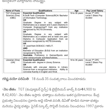
అనర్గళంగా మాట్లాడగల సామర్థ్యం.
గరిష్ట వయో పరిమితి
: 18 నుండి 35 సంవత్సరాలు మించకూడదు.
•
నెల జీతం
: TGT (కంప్యూటర్ సైన్స్) & లైబ్రేరియన్ జాబ్స్ కి రూ₹44,900 to
₹1,42,400/- నెల జీతం ఇస్తారు. భత్యాలు మరియు ఇతర ప్రయోజనాలు. కేంద్ర
ప్రభుత్వ నిబంధనల ప్రకారం అద్దె రహిత వసతి, డిఏతో కూడిన రవాణా భత్యం
మరియు వైద్య భత్యం. సైనిక్ స్కూల్స్ సొసైటీ నియమ నిబంధనలు 1997 ప్రకారం