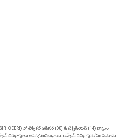
్ (CSIR-CEERI)
లో
టెక్నికల్ ఆఫీసర్ (08) & టెక్నీషియన్ (14)
పోస్టుల
‌లైన్ దరఖాస్తులు ఆహ్వానించబడ్డాయి. ఆన్‌లైన్ దరఖాస్తు కోసం నమోదు