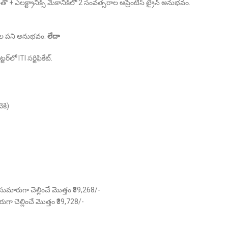
 + ఎలక్ట్రానిక్స్ మెకానిక్‌లో 2 సంవత్సరాల అప్రెంటిస్ ట్రైన్ అనుభవం.
సరాల పని అనుభవం.
లేదా
్‌లో ITI సర్టిఫికేట్.
కి)
సుమారుగా చెల్లించే మొత్తం ₹89,268/-
గా చెల్లించే మొత్తం ₹39,728/-