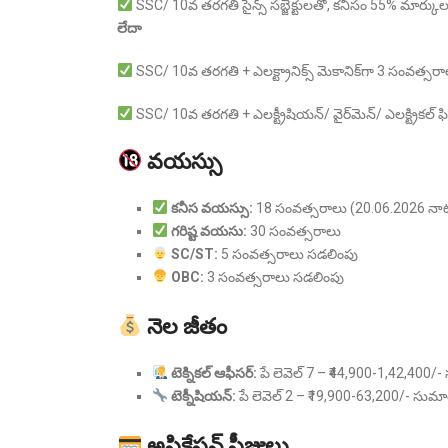
SSC/ 10వ తరగతి సైన్స్ సబ్జెక్టులతో, కనీసం 55% మార్కులతో
లేదా
SSC/ 10వ తరగతి + ఎలక్ట్రానిక్స్ మెకానిక్‌గా 3 సంవత్
SSC/ 10వ తరగతి + ఎలక్ట్రీషియన్/ వైర్‌మెన్/ ఎలక్ట్రికల్ ఫిట్టర
వయస్సు
కనీస వయస్సు:
18 సంవత్సరాలు (20.06.2026 నాటి
గరిష్ట వయసు:
30 సంవత్సరాలు
SC/ST:
5 సంవత్సరాలు సడలింపు
OBC:
3 సంవత్సరాలు సడలింపు
నెల జీతం
టెక్నికల్ ఆఫీసర్:
పే లెవెల్ 7 – ₹44,900-1,42,400/- 
టెక్నీషియన్:
పే లెవెల్ 2 – ₹19,900-63,200/- సుమారు
అప్లికేషన్ ఫీజులు