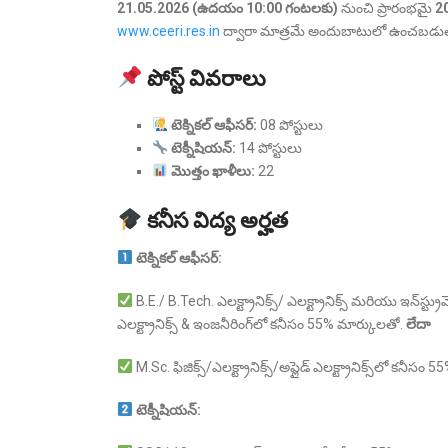
21.05.2026 (ఉదయం 10:00 గంటలకు)
నుంచి ప్రారంభమై
20
www.ceeri.res.in
ద్వారా మాత్రమే అందుబాటులో ఉంచబడుత
పోస్ట్ వివరాలు
టెక్నికల్ ఆఫీసర్:
08 పోస్టులు
టెక్నీషియన్:
14 పోస్టులు
మొత్తం ఖాళీలు:
22
కనీస విద్య అర్హత
టెక్నికల్ ఆఫీసర్:
B.E./ B.Tech. ఎలక్ట్రానిక్స్/ ఎలక్ట్రానిక్స్ మరియు ఇన్‌స్ట్
ఎలక్ట్రానిక్స్ & ఇంజనీరింగ్‌లో కనీసం 55% మార్కులతో.
లేదా
M.Sc. ఫిజిక్స్/ఎలక్ట్రానిక్స్/అప్లైడ్ ఎలక్ట్రానిక్స్‌లో కనీసం
టెక్నీషియన్: