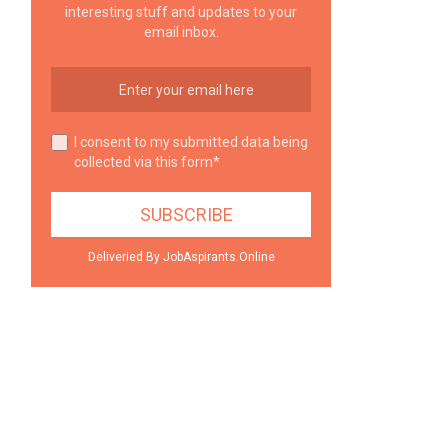
interesting stuff and updates to your
email inbox.
I consent to my submitted data being
collected via this form*
Deliveried By JobAspirants.Online