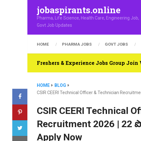
jobaspirants.online
Pharma, Life Science, Health Care, Engineering Job,
Govt Job Updates
HOME
PHARMA JOBS
GOVT JOBS
Freshers & Experience Jobs Group Joi
HOME
BLOG
CSIR CEERI Technical Officer & Technician Recruitment 
CSIR CEERI Technical Of
Recruitment 2026 | 22 పోస
Apply Now