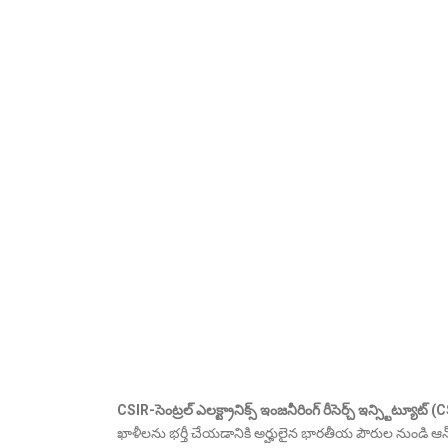
CSIR-సెంట్రల్ ఎలక్ట్రానిక్స్ ఇంజనీరింగ్ రీసెర్చ్ ఇన్స్టిట్యూట
ఖాళీలను భర్తీ చేయడానికి అర్హులైన భారతీయ పౌరుల నుండి ఆన్