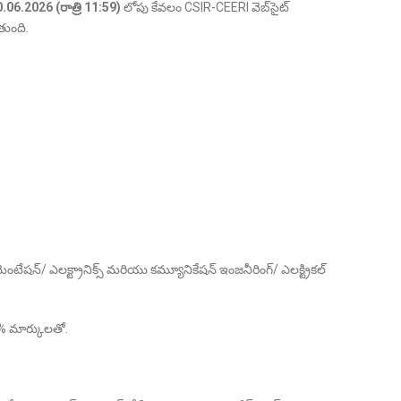
.06.2026 (రాత్రి 11:59)
లోపు కేవలం CSIR-CEERI వెబ్‌సైట్
ుంది.
రుమెంటేషన్/ ఎలక్ట్రానిక్స్ మరియు కమ్యూనికేషన్ ఇంజనీరింగ్/ ఎలక్ట్రికల్
 55% మార్కులతో.