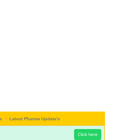
re
Latest Pharma Update's
Click here