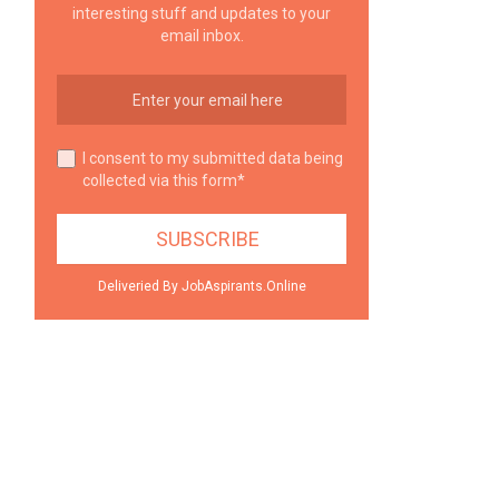
interesting stuff and updates to your
email inbox.
I consent to my submitted data being
collected via this form*
Deliveried By JobAspirants.Online