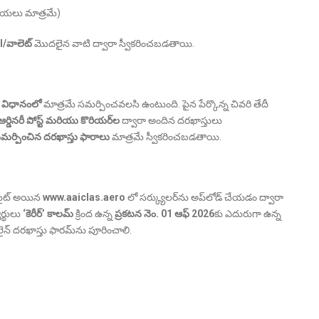
ాయలు మాత్రమే)
UPI/వాలెట్
మొదలైన వాటి ద్వారా స్వీకరించబడతాయి.
్ విధానంలో
మాత్రమే సమర్పించవలసి ఉంటుంది. పైన పేర్కొన్న చివరి తేదీ
స్ట్, ఆర్డినరీ పోస్ట్ మరియు కొరియర్‌ల
ద్వారా అందిన దరఖాస్తులు
సమర్పించిన దరఖాస్తు ఫారాలు
మాత్రమే స్వీకరించబడతాయి.
‌సైట్ అయిన
www.aaiclas.aero
లో సర్క్యులర్‌ను అప్‌లోడ్ చేయడం ద్వారా
ర్థులు
‘కెరీర్’ కాలమ్
క్రింద ఉన్న
ప్రకటన నెం. 01 ఆఫ్ 2026
కు ఎదురుగా ఉన్న
్‌లైన్ దరఖాస్తు ఫారమ్‌ను పూరించాలి.