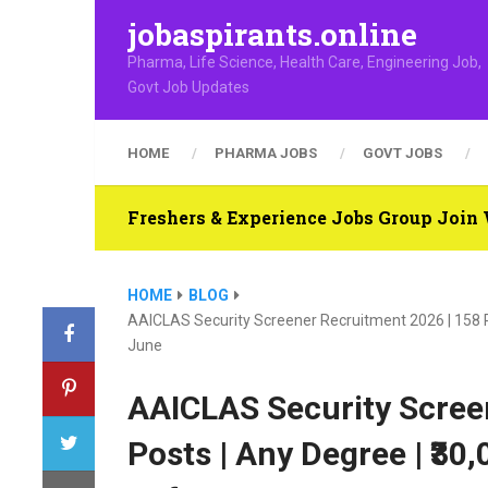
jobaspirants.online
Pharma, Life Science, Health Care, Engineering Job,
Govt Job Updates
HOME
PHARMA JOBS
GOVT JOBS
Freshers & Experience Jobs Group Joi
HOME
BLOG
AAICLAS Security Screener Recruitment 2026 | 158 Po
June
AAICLAS Security Scree
Posts | Any Degree | ₹30,