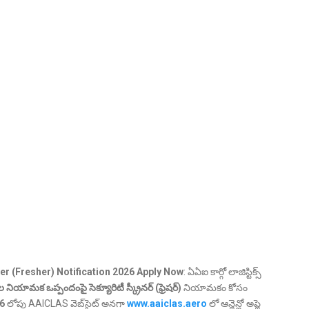
r (Fresher) Notification 2026 Apply Now
: ఏఏఐ కార్గో లాజిస్టిక్స్
ాల నియామక ఒప్పందంపై సెక్యూరిటీ స్క్రీనర్ (ఫ్రెషర్)
నియామకం కోసం
26
లోపు AAICLAS వెబ్‌సైట్ అనగా
www.aaiclas.aero
లో ఆన్లైన్లో అప్లై