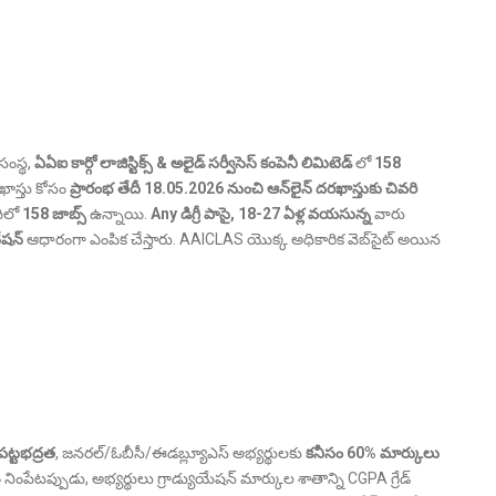
ంస్థ,
ఏఏఐ కార్గో లాజిస్టిక్స్ & అలైడ్ సర్వీసెస్ కంపెనీ లిమిటెడ్
లో
158
ాస్తు కోసం
ప్రారంభ తేదీ 18.05.2026 నుంచి ఆన్‌లైన్ దరఖాస్తుకు చివరి
ధిలో
158 జాబ్స్
ఉన్నాయి.
Any డిగ్రీ పాసై, 18-27 ఏళ్ల వయసున్న
వారు
నేషన్
ఆధారంగా ఎంపిక చేస్తారు. AAICLAS యొక్క అధికారిక వెబ్‌సైట్ అయిన
పట్టభద్రత
, జనరల్/ఓబీసీ/ఈడబ్ల్యూఎస్ అభ్యర్థులకు
కనీసం 60% మార్కులు
ం నింపేటప్పుడు, అభ్యర్థులు గ్రాడ్యుయేషన్ మార్కుల శాతాన్ని CGPA గ్రేడ్