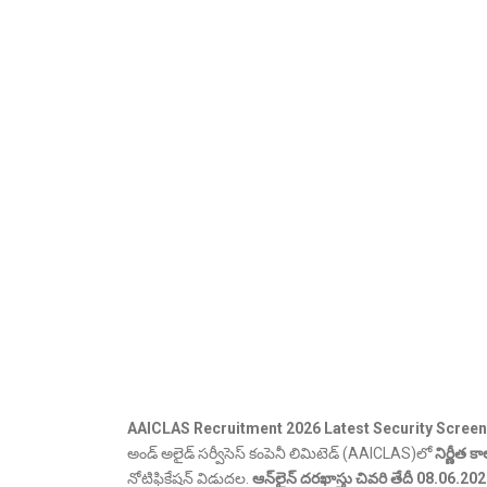
AAICLAS Recruitment 2026 Latest Security Screene
అండ్ అలైడ్ సర్వీసెస్ కంపెనీ లిమిటెడ్ (AAICLAS)లో
నిర్ణీత క
నోటిఫికేషన్ విడుదల.
ఆన్‌లైన్ దరఖాస్తు చివరి తేదీ 08.06.20