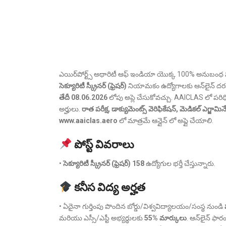
ఎయిర్‌పోర్ట్స్ అథారిటీ ఆఫ్ ఇండియా యొక్క 100% అనుబంధ స
సెక్యూరిటీ స్క్రీనర్ (ఫ్రెషర్)
నియామకం ఉద్యోగాలకు ఆన్‌లైన్ దరఖ
తేదీ 08.06.2026
లోపు అప్లె చేసుకోవచ్చు. AAICLAS లో పరి
అర్హులు.
రాత పరీక్ష, డాక్యుమెంట్స్ వెరిఫికేషన్, మెడికల్ ఎగ్జామి
www.aaiclas.aero
లో మాత్రమే ఆన్లైన్ లో అప్లై చేయాలి.
పోస్ట్ వివరాలు
•
సెక్యూరిటీ స్క్రీనర్ (ఫ్రెషర్) 158
ఉద్యోగుల భర్తీ చేస్తున్నారు.
కనీస విద్య అర్హత
• ఏదైనా గుర్తింపు పొందిన బోర్డు/విశ్వవిద్యాలయం/సంస్థ నుండి
మరియు ఎస్సీ/ఎస్టీ అభ్యర్థులకు
55% మార్కులు
. ఆన్‌లైన్ ఫార