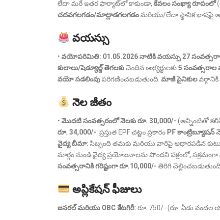
లేదా మరే ఇతర ఫార్మాట్‌లో కాకుండా,
కేవలం సంఖ్యా రూపంలో
(
చదవగలగడం/మాట్లాడగలగడం
మరియు/లేదా స్థానిక భాషపై
వయస్సు
•
వయోపరిమితి: 01.05.2026 నాటికి వయస్సు 27 సంవత్స
కులాలు/షెడ్యూల్డ్ తెగలకు
చెందిన అభ్యర్థులకు
5 సంవత్సరాల
వయో సడలింపు
పరిగణించబడుతుంది.
మాజీ సైనికుల
వర్గానిక
నెల జీతం
•
మొదటి సంవత్సరంలో నెలకు రూ. 30,000/-
(అన్నింటితో కలి
రూ. 34,000/-
. ప్రస్తుత EPF చట్టం ప్రకారం
PF కాంట్రిబ్యూషన్
వైద్య బీమా:
సిబ్బంది తమకు మరియు వారిపై ఆధారపడిన కుటుం
మార్గం నుండి వైద్య ప్రయోజనాలను పొందని పక్షంలో, సక్రమం
సంవత్సరానికి గరిష్టంగా రూ.10,000/-
తిరిగి చెల్లించబడుతుంది
అప్లికేషన్ ఫీజులు
జనరల్ మరియు OBC కేటగిరీ:
రూ. 750/- (రూ. ఏడు వందల య