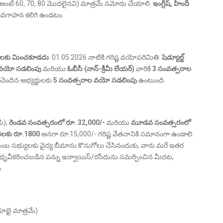
అంటే 60, 70, 80 మొదలైనవి) మాత్రమే నమోదు చేయాలి.
ఇంగ్లీష్, హిందీ
 అవగాహన కలిగి ఉండటం.
రాలకు మించకూడదు
. 01.05.2026 నాటికి గరిష్ట వయోపరిమితి:
షెడ్యూల్డ్
 వయో సడలింపు
మరియు
ఓబీసీ (నాన్-క్రీమీ లేయర్)
వారికి
3 సంవత్సరాల
ి చెందిన అభ్యర్థులకు
5 సంవత్సరాల వయో సడలింపు
ఉంటుంది.
పి);
రెండవ సంవత్సరంలో రూ. 32,000/-
మరియు
మూడవ సంవత్సరంలో
 నెలకు రూ.1800
అనగా రూ.15,000/- గరిష్ట వేతనానికి సమానంగా ఉండాలి.
బ సభ్యులకు వైద్య బీమాను కొనుగోలు చేసినందుకు, వారు మరే ఇతర
గా ధృవీకరించబడిన పన్ను ఇన్వాయిస్/రసీదును సమర్పించిన మీదట,
.
ాభై మాత్రమే)