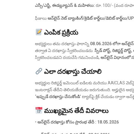
ఎస్సీ/ఎస్టీ, ఈడబ్ల్యూఎస్ & మహిళలు:
రూ. 100/- (వంద రూప
ఫీజులు
ఆన్‌లైన్ నెట్ బ్యాంకింగ్/క్రెడిట్ కార్డ్‌లు/డెబిట్ కార్డ్‌లు/
ఎంపిక ప్రక్రియ
అభ్యర్థులు తమ దరఖాస్తు ఫారాన్ని
08.06.2026 లోగా ఆన్‌లైన
తర్వాత ఏ దరఖాస్తు స్వీకరించబడదు.
స్పీడ్ పోస్ట్, రిజిస్టర్డ్ పో
స్వీకరించబడవని దయచేసి గమనించండి,
ఆన్‌లైన్ విధానంలో 
ఎలా దరఖాస్తు చేయాలి
అభ్యర్థుల రిజిస్టర్డ్ ఇమెయిల్ ఐడిలకు మరియు AAICLAS వెబ్
ఇంటరాక్షన్ తేదీని తెలియజేయడం జరుగుతుంది. అర్హులైన అభ్య
‘ఇప్పుడే దరఖాస్తు చేసుకోండి’
ట్యాబ్‌పై క్లిక్ చేయడం ద్వారా ఆన
ముఖ్యమైన తేదీ వివరాలు
•
ఆన్‌లైన్ దరఖాస్తు కోసం ప్రారంభ తేదీ :
18.05.2026