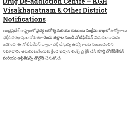
Drug De-addiction Centre – KGH
Visakhapatnam & Other District
Notifications
ఆంధ్రప్రదేశ్ రాష్ట్రంలో
వైద్య ఆరోగ్య మరియు కుటుంబ సంక్షేమ శాఖలో
ఉద్యోగాలు
భర్తీకి దరఖాస్తుల కోరుతూ
రెండు జిల్లాల నుండి నోటిఫికేషన్
విడుదల కావడం
జరిగింది. ఈ నోటిఫికేషన్ ద్వారా భర్తీ చేస్తున్న ఉద్యోగాలకు సంబంధించిన
సమాచారం తెలుసుకునేందుకు క్రింది ఇచ్చిన లింక్స్ పై క్లిక్ చేసి
పూర్తి నోటిఫికేషన్
మరియు అప్లికేషన్స్ డౌన్లోడ్
చేసుకోండి.