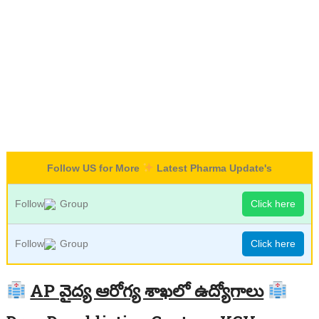
Follow US for More
Latest Pharma Update's
Follow
Group
Click here
Follow
Group
Click here
AP వైద్య ఆరోగ్య శాఖలో ఉద్యోగాలు