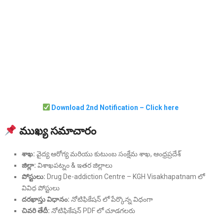
Download 2nd Notification – Click here
ముఖ్య సమాచారం
శాఖ:
వైద్య ఆరోగ్య మరియు కుటుంబ సంక్షేమ శాఖ, ఆంధ్రప్రదేశ్
జిల్లా:
విశాఖపట్నం & ఇతర జిల్లాలు
పోస్టులు:
Drug De-addiction Centre – KGH Visakhapatnam లో
వివిధ పోస్టులు
దరఖాస్తు విధానం:
నోటిఫికేషన్ లో పేర్కొన్న విధంగా
చివరి తేదీ:
నోటిఫికేషన్ PDF లో చూడగలరు