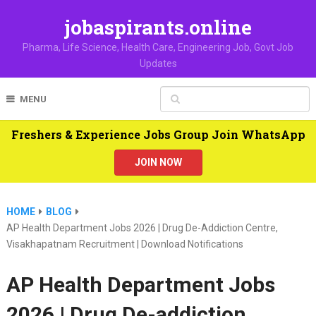
jobaspirants.online
Pharma, Life Science, Health Care, Engineering Job, Govt Job
Updates
MENU
Freshers & Experience Jobs Group Join WhatsApp
JOIN NOW
HOME
BLOG
AP Health Department Jobs 2026 | Drug De-Addiction Centre,
Visakhapatnam Recruitment | Download Notifications
AP Health Department Jobs
2026 | Drug De-addiction