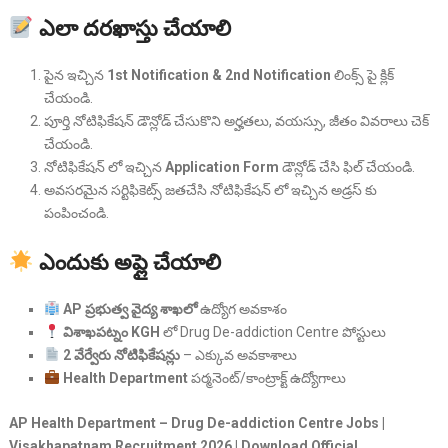
ఎలా దరఖాస్తు చేయాలి
పైన ఇచ్చిన
1st Notification & 2nd Notification
లింక్స్ పై క్లిక్
చేయండి.
పూర్తి నోటిఫికేషన్ డౌన్లోడ్ చేసుకొని అర్హతలు, వయస్సు, జీతం వివరాలు చెక్
చేయండి.
నోటిఫికేషన్ లో ఇచ్చిన
Application Form
డౌన్లోడ్ చేసి ఫిల్ చేయండి.
అవసరమైన సర్టిఫికెట్స్ జతచేసి నోటిఫికేషన్ లో ఇచ్చిన అడ్రస్ కు
పంపించండి.
ఎందుకు అప్లై చేయాలి
AP ప్రభుత్వ వైద్య శాఖలో
ఉద్యోగ అవకాశం
విశాఖపట్నం KGH
లో Drug De-addiction Centre పోస్టులు
2 వేర్వేరు నోటిఫికేషన్లు
– ఎక్కువ అవకాశాలు
Health Department
పర్మనెంట్/కాంట్రాక్ట్ ఉద్యోగాలు
AP Health Department – Drug De-addiction Centre Jobs |
Visakhapatnam Recruitment 2026 | Download Official