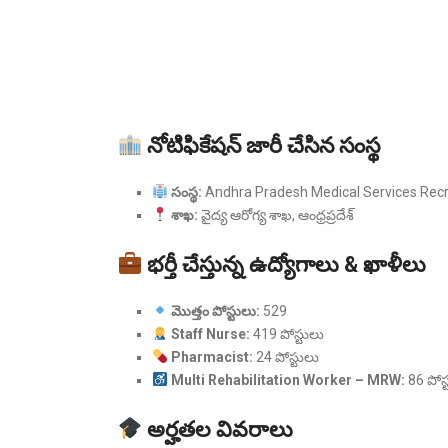
నోటిఫికేషన్ జారీ చేసిన సంస్థ
సంస్థ:
Andhra Pradesh Medical Services Re
శాఖ:
వైద్య ఆరోగ్య శాఖ, ఆంధ్రప్రదేశ్
భర్తీ చేస్తున్న ఉద్యోగాలు & ఖాళీలు
మొత్తం పోస్టులు:
529
Staff Nurse:
419 పోస్టులు
Pharmacist:
24 పోస్టులు
Multi Rehabilitation Worker – MRW:
86 పోస్
అర్హతల వివరాలు