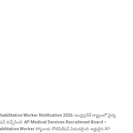
abilitation Worker Notification 2026:
ఆంధ్రప్రదేశ్ రాష్ట్రంలో వైద్య
ేషన్ వచ్చేసింది.
AP Medical Services Recruitment Board –
abilitation Worker
పోస్టులకు నోటిఫికేషన్ విడుదలైంది. అర్హులైన AP