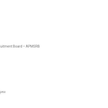
cruitment Board – APMSRB
టులు