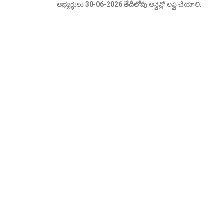
అభ్యర్థులు
30-06-2026 తేదీలోపు
ఆన్లైన్లో అప్లై చేయాలి.