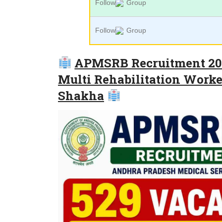
Follow
Group
Follow
Group
APMSRB Recruitment 2026
Multi Rehabilitation Worke
Shakha