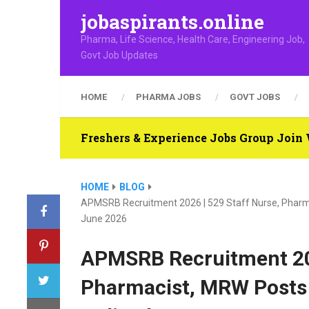
jobaspirants.online
Pharma, Life Science, Health Care, Engineering Job,
Govt Job Updates
HOME
PHARMA JOBS
GOVT JOBS
Freshers & Experience Jobs Group Joi
HOME
BLOG
APMSRB Recruitment 2026 | 529 Staff Nurse, Pharmac
June 2026
APMSRB Recruitment 202
Pharmacist, MRW Posts |