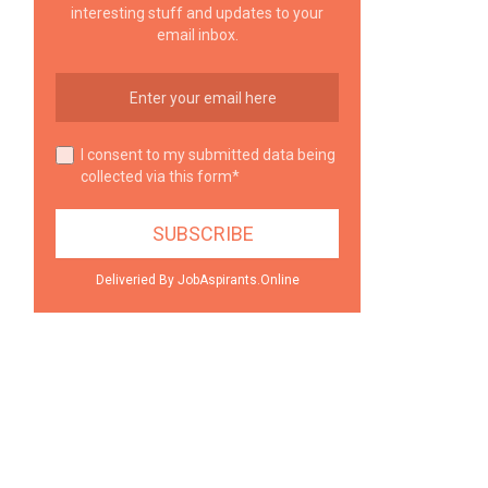
interesting stuff and updates to your
email inbox.
I consent to my submitted data being
collected via this form*
Deliveried By JobAspirants.Online