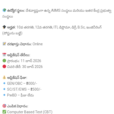
ఉద్యోగ
స్థలం:
దేశవ్యాప్తంగా ఉన్న AIIMS సంస్థలు మరియు ఇతర కేంద్ర ప్రభుత్వ
సంస్థలు
అర్హత:
10వ తరగతి, 12వ తరగతి, ITI, డిప్లొమా, డిగ్రీ, B.Sc, ఇంజినీరింగ్
(పోస్టును బట్టి)
దరఖాస్తు
విధానం:
Online
అప్లికేషన్
తేదీలు:
ప్రారంభం: 11 జూన్ 2026
చివరి తేదీ: 30 జూన్ 2026
అప్లికేషన్
ఫీజు:
GEN/OBC – ₹3000/-
SC/ST/EWS – ₹2500/-
PwBD – ఫీజు లేదు
ఎంపిక
విధానం:
Computer Based Test (CBT)