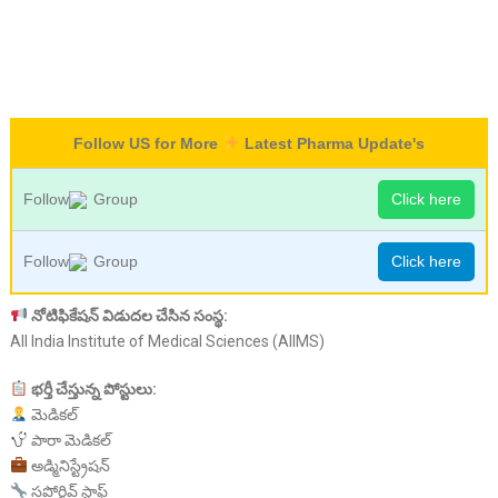
Follow US for More
Latest Pharma Update's
Follow
Group
Click here
Follow
Group
Click here
నోటిఫికేషన్
విడుదల
చేసిన
సంస్థ:
All India Institute of Medical Sciences (AIIMS)
భర్తీ
చేస్తున్న
పోస్టులు:
మెడికల్
పారా మెడికల్
అడ్మినిస్ట్రేషన్
సపోర్టివ్ స్టాఫ్