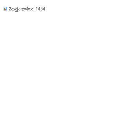
మొత్తం
ఖాళీలు:
1484