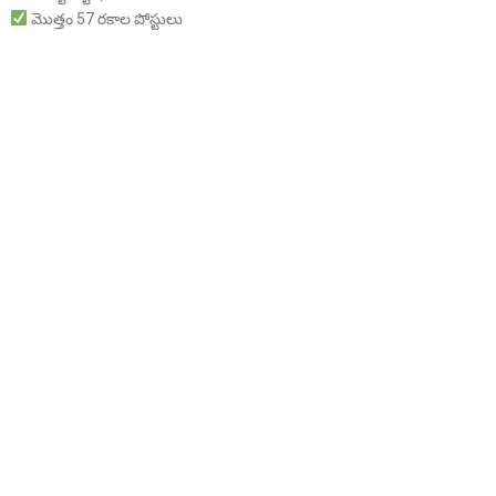
మొత్తం 57 రకాల పోస్టులు