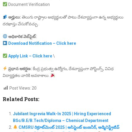
Document Verification
అర్హులు:
తెలుగు రాష్ట్రాల అభ్యర్థులతో పాటు దేశవ్యాప్తంగా ఉన్న అభ్యర్థులు
దరఖాస్తు చేసుకోవచ్చు.
అధికారిక
వెబ్‌
సైట్:
Download Notification – Click here
Apply Link – Click here
\
ప్రధాన
ఆకర్షణ:
కేంద్ర ప్రభుత్వ ఉద్యోగం, దేశవ్యాప్తంగా పోస్టింగ్స్, వివిధ
విద్యార్హతల వారికి అవకాశాలు.
Post Views:
20
Related Posts:
Jubilant Ingrevia Walk-In 2025 | Hiring Experienced
BSc/B.E/B.Tech/Diploma – Chemical Department
CMSRU రిక్రూట్‌మెంట్ 2025 | అసిస్టెంట్ ఇంజనీర్, అడ్మినిస్ట్రేటివ్