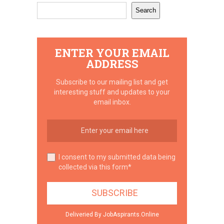
Search
ENTER YOUR EMAIL
ADDRESS
Subscribe to our mailing list and get
interesting stuff and updates to your
email inbox.
I consent to my submitted data being
collected via this form*
Deliveried By JobAspirants.Online