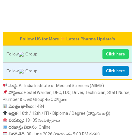
Follow US for More
Latest Pharma Update's
Follow
Group
Click here
Follow
Group
Click here
సంస్థ
:
All India Institute of Medical Sciences (AIIMS)
పోస్టులు
:
Hostel Warden, DEO, LDC, Driver, Technician, Staff Nurse,
Plumber & ఇతర Group-B/C పోస్టులు
మొత్తం
ఖాళీలు
:
1484
అర్హత
:
10th / 12th / ITI / Diploma / Degree (పోస్టును బట్టి)
వయస్సు
:
18–35 సంవత్సరాలు
దరఖాస్తు
విధానం
:
Online
చివరి
తేదీ
:
30 June 2026 (సాయంత్రం 5:00 PM వరకు)