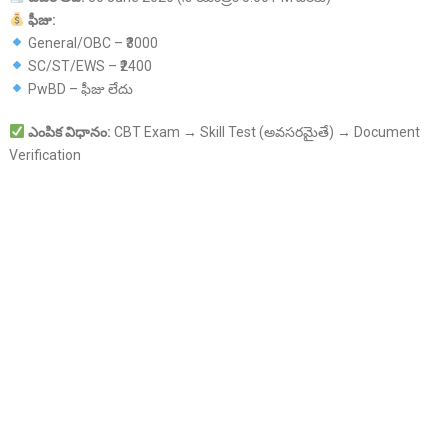
ఫీజు
:
General/OBC – ₹3000
SC/ST/EWS – ₹2400
PwBD – ఫీజు లేదు
ఎంపిక
విధానం
:
CBT Exam → Skill Test (అవసరమైతే) → Document
Verification