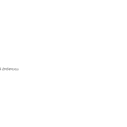
్నత పాఠశాలలు