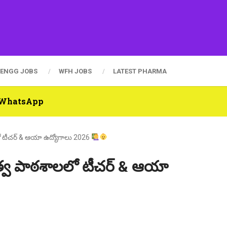
ENGG JOBS
WFH JOBS
LATEST PHARMA
n WhatsApp
లలో టీచర్ & ఆయా ఉద్యోగాలు 2026
భుత్వ పాఠశాలలో టీచర్ & ఆయా