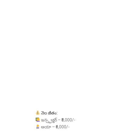
నెల
జీతం:
ఇన్స్ట్రక్టర్ – ₹8,000/-
ఆయా – ₹6,000/-