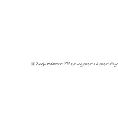
మొత్తం
పాఠశాలలు:
275 ప్రభుత్వ ప్రాథమిక & ప్రాథమికోన