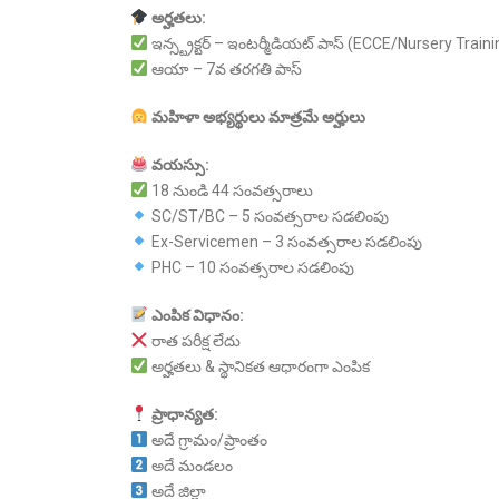
అర్హతలు:
ఇన్స్ట్రక్టర్ – ఇంటర్మీడియట్ పాస్ (ECCE/Nursery Trainin
ఆయా – 7వ తరగతి పాస్
మహిళా
అభ్యర్థులు
మాత్రమే
అర్హులు
వయస్సు:
18 నుండి 44 సంవత్సరాలు
SC/ST/BC – 5 సంవత్సరాల సడలింపు
Ex-Servicemen – 3 సంవత్సరాల సడలింపు
PHC – 10 సంవత్సరాల సడలింపు
ఎంపిక
విధానం:
రాత పరీక్ష లేదు
అర్హతలు & స్థానికత ఆధారంగా ఎంపిక
ప్రాధాన్యత:
అదే గ్రామం/ప్రాంతం
అదే మండలం
అదే జిల్లా