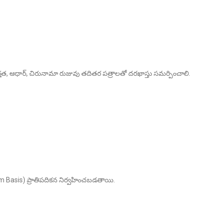
త, ఆధార్, చిరునామా రుజువు తదితర పత్రాలతో దరఖాస్తు సమర్పించాలి.
m Basis) ప్రాతిపదికన నిర్వహించబడతాయి.