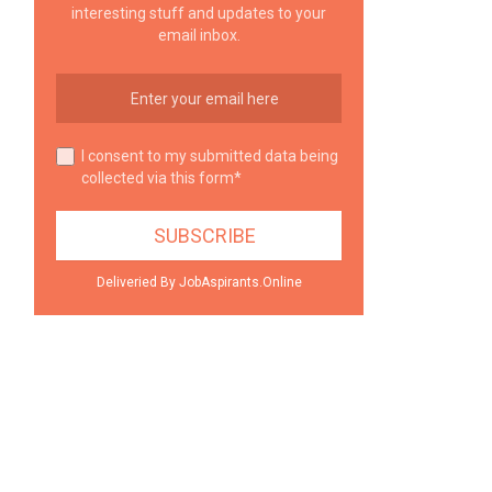
interesting stuff and updates to your
email inbox.
I consent to my submitted data being
collected via this form*
Deliveried By JobAspirants.Online