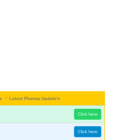
re
Latest Pharma Update's
Click here
Click here