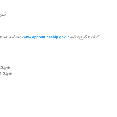
ేషన్
యాలి అనుకునేవారు
www.apprenticeship.gov.in
అనే వెబ్సైట్ ని విసిట్
 చేస్తారు
 చేస్తారు