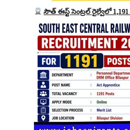
సౌత్ ఈస్ట్ సెంట్రల్ రైల్వేలో 1,19