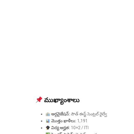
ముఖ్యాంశాలు
ఆర్గనైజేషన్:
సౌత్ ఈస్ట్ సెంట్రల్ రైల్వే
మొత్తం ఖాళీలు:
1,191
విద్య అర్హత:
10+2 / ITI