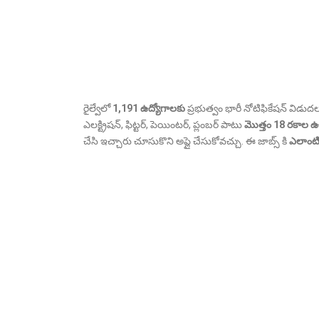
రైల్వేలో
1,191 ఉద్యోగాలకు
ప్రభుత్వం భారీ నోటిఫికేషన్ విడుదల
ఎలక్ట్రిషన్, ఫిట్టర్, పెయింటర్, ప్లంబర్ పాటు
మొత్తం 18 రకాల ఉ
చేసి ఇచ్చారు చూసుకొని అప్లై చేసుకోవచ్చు. ఈ జాబ్స్ కి
ఎలాంటి 