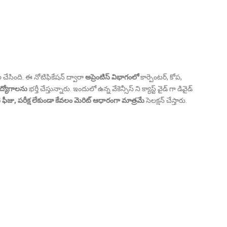
 చేసింది. ఈ నోటిఫికేషన్ ద్వారా
అప్రెంటిస్ విభాగంలో
కార్పెంటర్, కోప,
ద్యోగాలను
భర్తీ చేస్తున్నారు. ఇందులో ఉన్న వేకెన్సీస్ ని క్యాస్ట్ వైడ్ గా డివైడ్
ఫీజు, పరీక్ష లేకుండా కేవలం మెరిట్ ఆధారంగా మాత్రమే
సెలక్షన్ చేస్తారు.