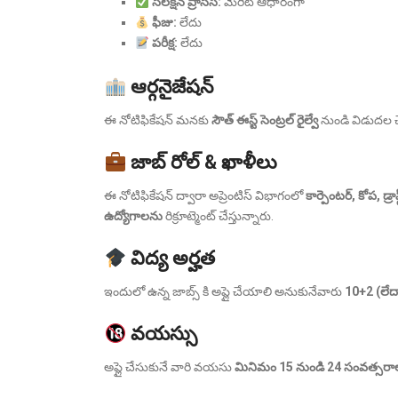
సెలక్షన్ ప్రాసెస్:
మెరిట్ ఆధారంగా
ఫీజు:
లేదు
పరీక్ష:
లేదు
ఆర్గనైజేషన్
ఈ నోటిఫికేషన్ మనకు
సౌత్ ఈస్ట్ సెంట్రల్ రైల్వే
నుండి విడుదల చ
జాబ్ రోల్ & ఖాళీలు
ఈ నోటిఫికేషన్ ద్వారా అప్రెంటిస్ విభాగంలో
కార్పెంటర్, కోప, డ్ర
ఉద్యోగాలను
రిక్రూట్మెంట్ చేస్తున్నారు.
విద్య అర్హత
ఇందులో ఉన్న జాబ్స్ కి అప్లై చేయాలి అనుకునేవారు
10+2 (లేద
వయస్సు
అప్లై చేసుకునే వారి వయసు
మినిమం 15 నుండి 24 సంవత్సరా