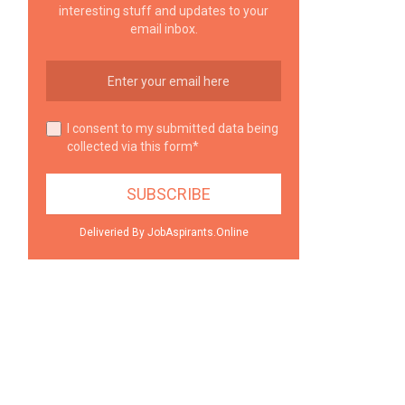
interesting stuff and updates to your
email inbox.
I consent to my submitted data being
collected via this form*
Deliveried By JobAspirants.Online