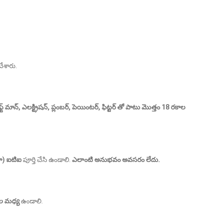
ేశారు.
ాఫ్ట్ మాన్, ఎలక్ట్రిషన్, ప్లంబర్, పెయింటర్, ఫిట్టర్ తో పాటు మొత్తం 18 రకాల
ా) ఐటిఐ
పూర్తి చేసి ఉండాలి.
ఎలాంటి అనుభవం అవసరం లేదు.
ల మధ్య
ఉండాలి.