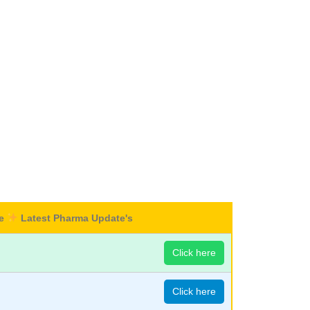
re
Latest Pharma Update's
Click here
Click here