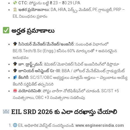
CTC:
పోస్టును బట్టి ₹8.23 – ₹30.29 LPA
ఇతర ప్రయోజనాలు:
DA, HRA, పెర్క్స్, మెడికల్, PF, గ్రాట్యుటీ, PRP –
EIL నిబంధనల ప్రకారం
అర్హత ప్రమాణాలు
సీనియర్ మేనేజర్/మేనేజర్/ఇంజనీర్:
సంబంధిత విభాగంలో
BE/B.Tech/B.Sc (Engg.) కనీసం 60% మార్కులతో + అవసరమైన
అనుభవం
జూ. డ్రాఫ్ట్స్‌మన్:
కెమికల్/మెకానికల్/సివిల్ ఇంజనీరింగ్‌లో డిప్లొమా
జూనియర్ అసిస్టెంట్ Gr-III:
BBA / హోటల్ మేనేజ్‌మెంట్ గ్రాడ్యుయేట్
కేటగిరీ:
SC/ST/OBC అభ్యర్థులు మాత్రమే అర్హులు – చెల్లుబాటు అయ్యే
కేటగిరీ సర్టిఫికేట్ తప్పనిసరి
వయోపరిమితి:
పోస్టు వారీగా నోటిఫికేషన్‌లో చూడండి. SC/ST +5
సంవత్సరాలు, OBC +3 సంవత్సరాల సడలింపు
EIL SRD 2026 కు ఎలా దరఖాస్తు చేయాలి
EIL అధికారిక వెబ్‌సైట్ సందర్శించండి:
www.engineersindia.com