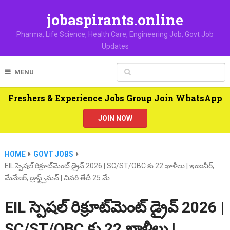
jobaspirants.online
Pharma, Life Science, Health Care, Engineering Job, Govt Job
Updates
MENU
Freshers & Experience Jobs Group Join WhatsApp
JOIN NOW
HOME
GOVT JOBS
EIL స్పెషల్ రిక్రూట్‌మెంట్ డ్రైవ్ 2026 | SC/ST/OBC కు 22 ఖాళీలు | ఇంజనీర్,
మేనేజర్, డ్రాఫ్ట్స్‌మన్ | చివరి తేదీ 25 మే
EIL స్పెషల్ రిక్రూట్‌మెంట్ డ్రైవ్ 2026 |
SC/ST/OBC కు 22 ఖాళీలు |