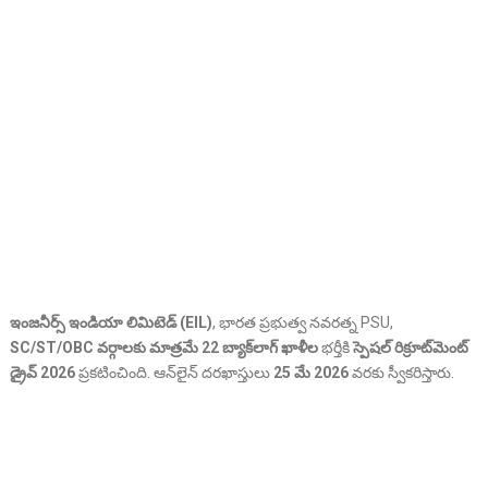
ఇంజనీర్స్ ఇండియా లిమిటెడ్ (EIL)
, భారత ప్రభుత్వ నవరత్న PSU,
SC/ST/OBC వర్గాలకు మాత్రమే
22 బ్యాక్‌లాగ్ ఖాళీల
భర్తీకి
స్పెషల్ రిక్రూట్‌మెంట్
డ్రైవ్ 2026
ప్రకటించింది. ఆన్‌లైన్ దరఖాస్తులు
25 మే 2026
వరకు స్వీకరిస్తారు.