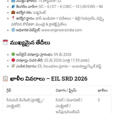
మొత్తం ఖాళీలు:
15 పోస్టులలో 22
కేటగిరీల వారీగా:
SC – 6 | ST – 6 | OBC – 10 | UR/EWS – Nil
ఉద్యోగ రకం:
పర్మనెంట్
ఉద్యోగ స్థానం:
పాన్-ఇండియా + విదేశాలు – ఢిల్లీ/గురుగ్రామ్, చెన్నై,
వడోదర, కోల్‌కతా, ముంబై & ప్రాజెక్ట్ సైట్‌లు
అధికారిక వెబ్‌సైట్:
www.engineersindia.com
ముఖ్యమైన తేదీలు
ఆన్‌లైన్ దరఖాస్తు ప్రారంభం:
09 మే 2026
దరఖాస్తు చివరి తేదీ:
25 మే 2026 (రాత్రి 11:59 వరకు)
ఎంపిక విధానం:
EIL నిబంధనల ప్రకారం – ఇంటర్వ్యూ/స్కిల్ టెస్ట్
ఖాళీల వివరాలు – EIL SRD 2026
గ్రేడ్
విభాగం / స్ట్రీమ్
ఖాళీలు
సీనియర్ మేనేజర్ (ప్రాజెక్ట్స్ /
సివిల్ / మెకానికల్ /
3
ఎలక్ట్రికల్)
ఎలక్ట్రికల్ /
ఇన్‌స్ట్రుమెంటేషన్