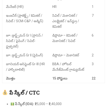
మేనేజర్ (HR)
HR
1
ఇంజనీర్ (ప్రాజెక్ట్స్ / కెమికల్ /
సివిల్ / మెకానికల్ /
7
సివిల్ / SCM-C&P / అడ్మిన్)
ఎలక్ట్రికల్ / ఇన్‌స్ట్రు /
కెమికల్
జూ. డ్రాఫ్ట్స్‌మన్ Gr I (ప్రాసెస్ /
డిప్లొమా – కెమికల్ /
6
సివిల్ / పైపింగ్ / సివిల్-
మెకానికల్ / సివిల్
స్ట్రక్చరల్)
జూ. డ్రాఫ్ట్స్‌మన్ Gr II (పైపింగ్)
డిప్లొమా – మెకానికల్
2
జూనియర్ అసిస్టెంట్ Gr-III (HR
BBA / హోటల్
3
/ హాస్పిటాలిటీ)
మేనేజ్‌మెంట్ గ్రాడ్యుయేట్
మొత్తం
15 పోస్టులు
22
పే స్కేల్ / CTC
పే స్కేల్ (IDA):
₹25,000 – ₹2,40,000