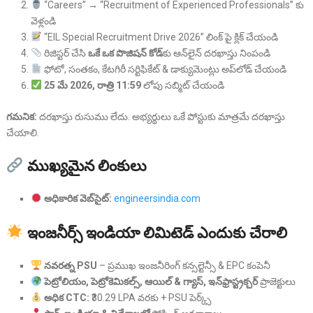
“Careers” → “Recruitment of Experienced Professionals” కు
వెళ్లండి
“EIL Special Recruitment Drive 2026” లింక్ పై క్లిక్ చేయండి
రిజిస్టర్ చేసి
ఒకే ఒక పొజిషన్ కోడ్
కు ఆన్‌లైన్ దరఖాస్తు నింపండి
ఫోటో, సంతకం, కేటగిరీ సర్టిఫికేట్ & డాక్యుమెంట్లు అప్‌లోడ్ చేయండి
25 మే 2026, రాత్రి 11:59
లోపు సబ్మిట్ చేయండి
గమనిక:
దరఖాస్తు రుసుము లేదు. అభ్యర్థులు ఒకే పోస్టుకు మాత్రమే దరఖాస్తు
చేయాలి.
ముఖ్యమైన లింకులు
అధికారిక వెబ్‌సైట్:
engineersindia.com
ఇంజనీర్స్ ఇండియా లిమిటెడ్ ఎందుకు చేరాలి
నవరత్న PSU
– ప్రముఖ ఇంజనీరింగ్ కన్సల్టెన్సీ & EPC కంపెనీ
పెట్రోలియం, పెట్రోకెమికల్స్, ఆయిల్ & గ్యాస్, ఇన్‌ఫ్రాస్ట్రక్చర్
ప్రాజెక్టులు
అధిక CTC:
₹30.29 LPA వరకు + PSU పెర్క్స్