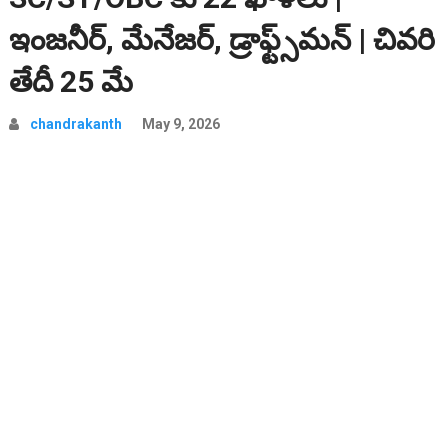
ఇంజనీర్, మేనేజర్, డ్రాఫ్ట్స్‌మన్ | చివరి
తేదీ 25 మే
chandrakanth
May 9, 2026