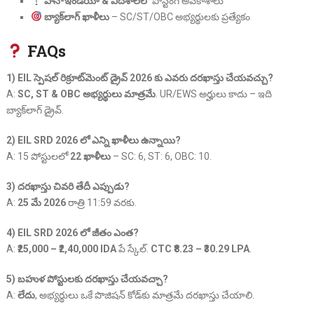
పాన్-ఇండియా & విదేశాలలో
పోస్టింగ్ అవకాశాలు
బ్యాక్‌లాగ్ ఖాళీలు
– SC/ST/OBC అభ్యర్థులకు ప్రత్యేకం
FAQs
1) EIL స్పెషల్ రిక్రూట్‌మెంట్ డ్రైవ్ 2026 కు ఎవరు దరఖాస్తు చేయవచ్చు?
A:
SC, ST & OBC అభ్యర్థులు మాత్రమే
. UR/EWS అర్హులు కాదు – ఇది
బ్యాక్‌లాగ్ డ్రైవ్.
2) EIL SRD 2026 లో ఎన్ని ఖాళీలు ఉన్నాయి?
A: 15 పోస్టులలో
22 ఖాళీలు
– SC: 6, ST: 6, OBC: 10.
3) దరఖాస్తు చివరి తేదీ ఎప్పుడు?
A:
25 మే 2026
రాత్రి 11:59 వరకు.
4) EIL SRD 2026 లో జీతం ఎంత?
A:
₹25,000 – ₹2,40,000 IDA
పే స్కేల్.
CTC ₹8.23 – ₹30.29 LPA
.
5) బహుళ పోస్టులకు దరఖాస్తు చేయవచ్చా?
A:
లేదు
, అభ్యర్థులు ఒకే పొజిషన్ కోడ్‌కు మాత్రమే దరఖాస్తు చేయాలి.