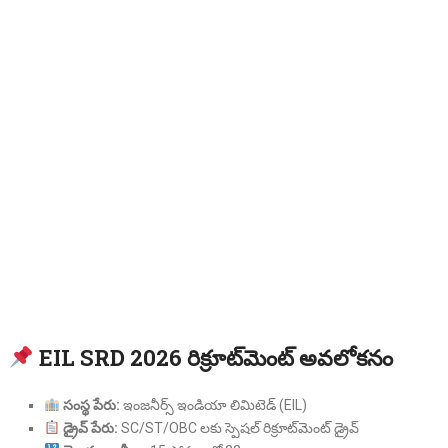
EIL SRD 2026 రిక్రూట్‌మెంట్ అవలోకనం
సంస్థ పేరు:
ఇంజనీర్స్ ఇండియా లిమిటెడ్ (EIL)
డ్రైవ్ పేరు:
SC/ST/OBC లకు స్పెషల్ రిక్రూట్‌మెంట్ డ్రైవ్