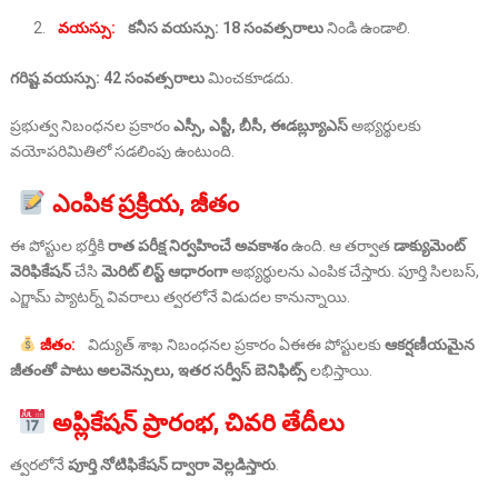
వయస్సు:
కనీస వయస్సు: 18 సంవత్సరాలు
నిండి ఉండాలి.
గరిష్ట వయస్సు: 42 సంవత్సరాలు
మించకూడదు.
ప్రభుత్వ నిబంధనల ప్రకారం
ఎస్సీ, ఎస్టీ, బీసీ, ఈడబ్ల్యూఎస్
అభ్యర్థులకు
వయోపరిమితిలో సడలింపు ఉంటుంది.
ఎంపిక ప్రక్రియ, జీతం
ఈ పోస్టుల భర్తీకి
రాత పరీక్ష నిర్వహించే అవకాశం
ఉంది. ఆ తర్వాత
డాక్యుమెంట్
వెరిఫికేషన్
చేసి
మెరిట్ లిస్ట్ ఆధారంగా
అభ్యర్థులను ఎంపిక చేస్తారు. పూర్తి సిలబస్,
ఎగ్జామ్ ప్యాటర్న్ వివరాలు త్వరలోనే విడుదల కానున్నాయి.
జీతం:
విద్యుత్ శాఖ నిబంధనల ప్రకారం ఏఈఈ పోస్టులకు
ఆకర్షణీయమైన
జీతంతో పాటు అలవెన్సులు, ఇతర సర్వీస్ బెనిఫిట్స్
లభిస్తాయి.
అప్లికేషన్ ప్రారంభ, చివరి తేదీలు
త్వరలోనే
పూర్తి నోటిఫికేషన్ ద్వారా వెల్లడిస్తారు
.