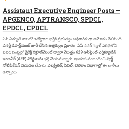
Assistant Executive Engineer Posts –
APGENCO, APTRANSCO, SPDCL,
EPDCL, CPDCL
ఏపీ విద్యుత్ శాఖలో ఉద్యోగాల భర్తీకి ప్రభుత్వం అధికారికంగా ఆమోదం తెలిపింది.
ఎనర్జీ డిపార్ట్‌మెంట్ జారీ చేసిన ఉత్తర్వుల ప్రకారం
.. ఏపీ పవర్ సెక్టార్ పరిధిలోని
వివిధ సంస్థల్లో
డైరెక్ట్ రిక్రూట్‌మెంట్ ద్వారా మొత్తం 629 అసిస్టెంట్ ఎగ్జిక్యూటివ్
ఇంజనీర్ (AEE) పోస్టులను
భర్తీ చేయనున్నారు. ఇందుకు సంబంధించి
షార్ట్
నోటిఫికేషన్ విడుదల
చేసారు.
ఎలక్ట్రికల్, సివిల్, టెలికాం విభాగాల్లో
ఈ ఖాళీలు
ఉన్నాయి.