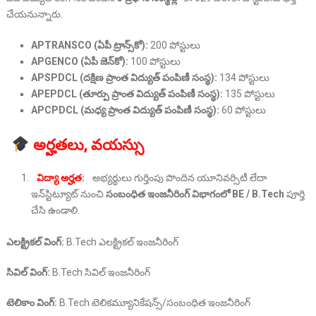
చేయనున్నారు.
APTRANSCO (ఏపీ ట్రాన్స్‌కో):
200 పోస్టులు
APGENCO (ఏపీ జెన్‌కో):
100 పోస్టులు
APSPDCL (దక్షిణ ప్రాంత విద్యుత్ పంపిణీ సంస్థ):
134 పోస్టులు
APEPDCL (తూర్పు ప్రాంత విద్యుత్ పంపిణీ సంస్థ):
135 పోస్టులు
APCPDCL (మధ్య ప్రాంత విద్యుత్ పంపిణీ సంస్థ):
60 పోస్టులు
అర్హతలు, వయస్సు
విద్యా అర్హత:
అభ్యర్థులు గుర్తింపు పొందిన యూనివర్సిటీ లేదా
ఇన్‌స్టిట్యూట్ నుంచి
సంబంధిత ఇంజనీరింగ్ విభాగంలో BE / B.Tech
పూర్తి
చేసి ఉండాలి.
ఎలక్ట్రికల్ వింగ్:
B.Tech ఎలక్ట్రికల్ ఇంజనీరింగ్
సివిల్ వింగ్:
B.Tech సివిల్ ఇంజనీరింగ్
టెలికాం వింగ్:
B.Tech టెలికమ్యూనికేషన్స్/సంబంధిత ఇంజనీరింగ్