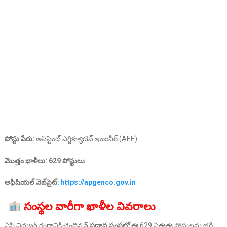
పోస్టు పేరు:
అసిస్టెంట్ ఎగ్జిక్యూటివ్ ఇంజనీర్ (AEE)
మొత్తం ఖాళీలు:
629 పోస్టులు
అఫీషియల్ వెబ్‌సైట్:
https://apgenco.gov.in
సంస్థల వారీగా ఖాళీల వివరాలు
ఏపీ విద్యుత్ రంగానికి చెందిన
5 ప్రధాన సంస్థల్లో
ఈ 629 ఏఈఈ పోస్టులను భర్తీ