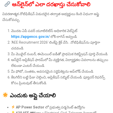
ఆన్‌లైన్‌లో ఎలా దరఖాస్తు చేసుకోవాలి
వివరణాత్మక నోటిఫికేషన్ విడుదలైన తర్వాత అభ్యర్థులు కింది విధంగా అప్లై
చేసుకోవచ్చు.
మొదట ఏపీ పవర్ యూటిలిటీస్ అధికారిక వెబ్‌సైట్
https://apgenco.gov.in/
లోకి లాగిన్ అవ్వండి.
‘AEE Recruitment 2026’ లింక్‌పై క్లిక్ చేసి.. నోటిఫికేషన్‌ను పూర్తిగా
చదవండి.
మీ మొబైల్ నంబర్, ఈమెయిల్ ఐడీతో ప్రాథమిక రిజిస్ట్రేషన్ పూర్తి చేయండి.
ఆన్‌లైన్ అప్లికేషన్ ఫారమ్‌లో మీ వ్యక్తిగత, విద్యార్హతల వివరాలను తప్పులు
లేకుండా ఎంటర్ చేయండి.
మీ ఫోటో, సంతకం, అవసరమైన సర్టిఫికెట్లను అప్‌లోడ్ చేయండి.
కేటగిరీని బట్టి ఫీజు చెల్లించి, అప్లికేషన్ సబ్మిట్ చేయండి. ఫ్యూచర్ రిఫరెన్స్
కోసం ప్రింటవుట్ తీసుకోండి.
ఎందుకు అప్లై చేయాలి
AP Power Sector
లో ప్రభుత్వ పర్మనెంట్ ఉద్యోగం
629 AEE పోస్టులు
– Electrical, Civil, Telecom విభాగాల్లో