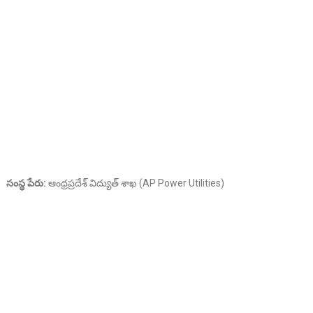
సంస్థ పేరు:
ఆంధ్రప్రదేశ్ విద్యుత్ శాఖ (AP Power Utilities)