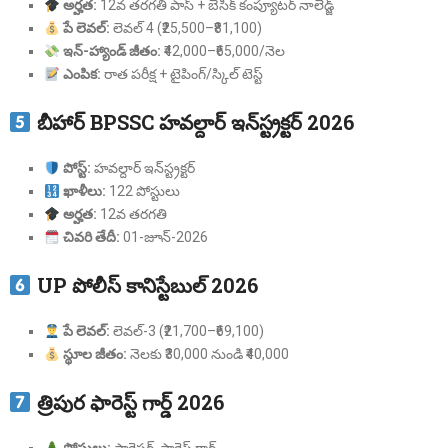
అర్హత:
12వ తరగతి పాస్ + బేసిక్ కంప్యూటర్ నాలెడ్జ్
పే లెవల్:
లెవల్ 4 (₹25,500–₹81,100)
ఇన్-హ్యాండ్ జీతం:
₹42,000–₹65,000/నెల
ఎంపిక:
రాత పరీక్ష + టైపింగ్/స్కిల్ టెస్ట్
బీహార్ BPSSC హవల్దార్ ఇన్‌స్ట్రక్టర్ 2026
పోస్ట్:
హవల్దార్ ఇన్‌స్ట్రక్టర్
ఖాళీలు:
122 పోస్టులు
అర్హత:
12వ తరగతి
చివరి తేదీ:
01-జూన్-2026
UP పోలీస్ కానిస్టేబుల్ 2026
పే లెవల్:
లెవల్-3 (₹21,700–₹69,100)
స్థూల జీతం:
నెలకు ₹30,000 నుండి ₹40,000
త్రిపుర ఫారెస్ట్ గార్డ్ 2026