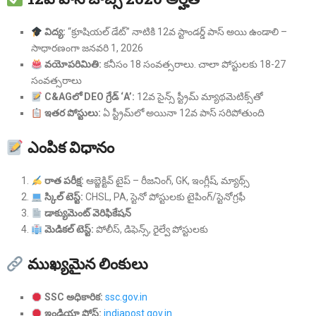
విద్య:
“క్రూషియల్ డేట్” నాటికి 12వ స్టాండర్డ్ పాస్ అయి ఉండాలి –
సాధారణంగా జనవరి 1, 2026
వయోపరిమితి:
కనీసం 18 సంవత్సరాలు. చాలా పోస్టులకు 18-27
సంవత్సరాలు
C&AGలో DEO గ్రేడ్ ‘A’:
12వ సైన్స్ స్ట్రీమ్ మ్యాథమెటిక్స్‌తో
ఇతర పోస్టులు:
ఏ స్ట్రీమ్‌లో అయినా 12వ పాస్ సరిపోతుంది
ఎంపిక విధానం
రాత పరీక్ష:
ఆబ్జెక్టివ్ టైప్ – రీజనింగ్, GK, ఇంగ్లీష్, మ్యాథ్స్
స్కిల్ టెస్ట్:
CHSL, PA, స్టెనో పోస్టులకు టైపింగ్/స్టెనోగ్రఫీ
డాక్యుమెంట్ వెరిఫికేషన్
మెడికల్ టెస్ట్:
పోలీస్, డిఫెన్స్, రైల్వే పోస్టులకు
ముఖ్యమైన లింకులు
SSC అధికారిక:
ssc.gov.in
ఇండియా పోస్ట్:
indiapost.gov.in