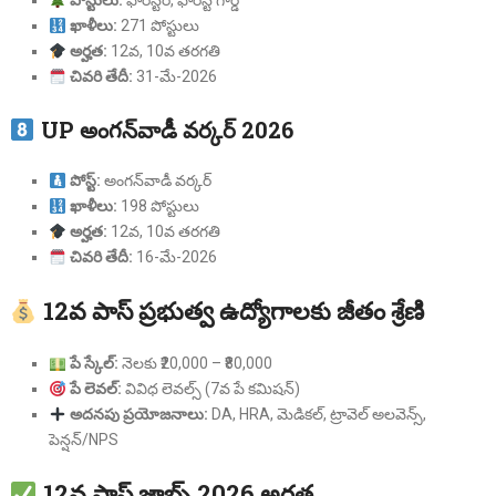
పోస్టులు:
ఫారెస్టర్, ఫారెస్ట్ గార్డ్
ఖాళీలు:
271 పోస్టులు
అర్హత:
12వ, 10వ తరగతి
చివరి తేదీ:
31-మే-2026
UP అంగన్‌వాడీ వర్కర్ 2026
పోస్ట్:
అంగన్‌వాడీ వర్కర్
ఖాళీలు:
198 పోస్టులు
అర్హత:
12వ, 10వ తరగతి
చివరి తేదీ:
16-మే-2026
12వ పాస్ ప్రభుత్వ ఉద్యోగాలకు జీతం శ్రేణి
పే స్కేల్:
నెలకు ₹20,000 – ₹80,000
పే లెవల్:
వివిధ లెవల్స్ (7వ పే కమిషన్)
అదనపు ప్రయోజనాలు:
DA, HRA, మెడికల్, ట్రావెల్ అలవెన్స్,
పెన్షన్/NPS
12వ పాస్ జాబ్స్ 2026 అర్హత