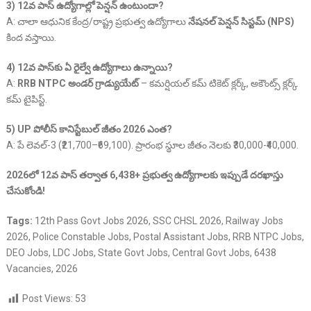
3) 12వ పాస్ ఉద్యోగాల్లో పెన్షన్ ఉంటుందా?
A: చాలా ఆధునిక కేంద్ర/రాష్ట్ర ప్రభుత్వ ఉద్యోగాలు
నేషనల్ పెన్షన్ సిస్టమ్ (NPS)
కింద వస్తాయి.
4) 12వ పాస్‌కు ఏ రైల్వే ఉద్యోగాలు ఉన్నాయి?
A:
RRB NTPC అండర్ గ్రాడ్యుయేట్
– కమర్షియల్ కమ్ టికెట్ క్లర్క్, అకౌంట్స్ క్లర్క్
కమ్ టైపిస్ట్.
5) UP పోలీస్ కానిస్టేబుల్ జీతం 2026 ఎంత?
A: పే లెవల్-3 (₹21,700–₹69,100). ప్రారంభ స్థూల జీతం నెలకు ₹30,000-₹40,000.
2026లో 12వ పాస్ తర్వాత 6,438+ ప్రభుత్వ ఉద్యోగాలకు ఇప్పుడే దరఖాస్తు
చేసుకోండి!
Tags:
12th Pass Govt Jobs 2026, SSC CHSL 2026, Railway Jobs
2026, Police Constable Jobs, Postal Assistant Jobs, RRB NTPC Jobs,
DEO Jobs, LDC Jobs, State Govt Jobs, Central Govt Jobs, 6438
Vacancies, 2026
Post Views:
53