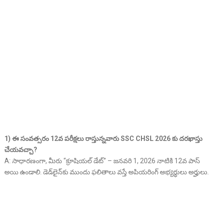
1) ఈ సంవత్సరం 12వ పరీక్షలు రాస్తున్నవారు SSC CHSL 2026 కు దరఖాస్తు
చేయవచ్చా?
A: సాధారణంగా, మీరు “క్రూషియల్ డేట్” – జనవరి 1, 2026 నాటికి 12వ పాస్
అయి ఉండాలి. డెడ్‌లైన్‌కు ముందు ఫలితాలు వస్తే అపియరింగ్ అభ్యర్థులు అర్హులు.