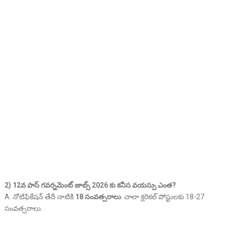
2) 12వ పాస్ గవర్నమెంట్ జాబ్స్ 2026 కు కనీస వయస్సు ఎంత?
A: నోటిఫికేషన్ తేదీ నాటికి
18 సంవత్సరాలు
. చాలా క్లరికల్ పోస్టులకు 18-27
సంవత్సరాలు.