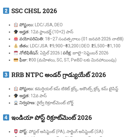
SSC CHSL 2026
పోస్టులు:
LDC/JSA, DEO
అర్హత:
12వ స్టాండర్డ్ (10+2) పాస్
వయోపరిమితి:
18–27 సంవత్సరాలు (01 జనవరి 2026 నాటికి)
జీతం:
LDC/JSA: ₹19,900–₹63,200 | DEO: ₹25,500–₹81,100
నోటిఫికేషన్:
ఏప్రిల్ 2026 |
పరీక్ష:
జూలై–సెప్టెంబర్ 2026
ఫీజు:
₹100 (మహిళలు, SC, ST, PwBD లకు మినహాయింపు)
RRB NTPC అండర్ గ్రాడ్యుయేట్ 2026
పోస్టులు:
కమర్షియల్ కమ్ టికెట్ క్లర్క్, అకౌంట్స్ క్లర్క్ కమ్ టైపిస్ట్
అర్హత:
12వ పాస్
నిర్వహణ:
రైల్వే రిక్రూట్‌మెంట్ బోర్డ్
ఇండియా పోస్ట్ రిక్రూట్‌మెంట్ 2026
పోస్ట్:
పోస్టల్ అసిస్టెంట్ (PA), సార్టింగ్ అసిస్టెంట్ (SA)