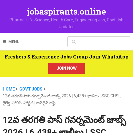
jobaspirants.online
Pharma, Life Science, Health Care, Engineering Job, Govt Job
Updates
MENU
Freshers & Experience Jobs Group Join WhatsApp
JOIN NOW
HOME
GOVT JOBS
12వ తరగతి పాస్ గవర్నమెంట్ జాబ్స్ 2026 | 6,438+ ఖాళీలు | SSC CHSL,
రైల్వే, పోలీస్, పోస్టల్ | ఆన్‌లైన్ అప్లై
12వ తరగతి పాస్ గవర్నమెంట్ జాబ్స్
2026 | 6,438+ ఖాళీలు | SSC