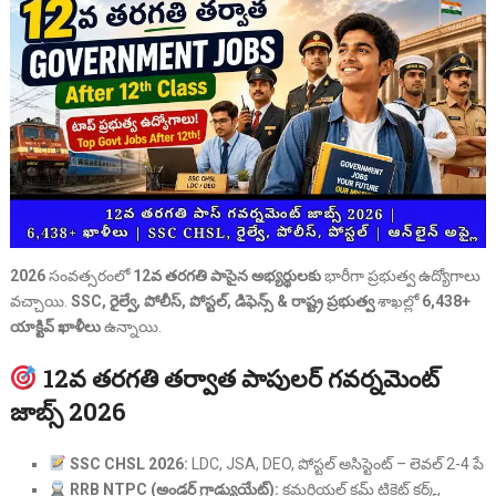
2026
సంవత్సరంలో
12వ తరగతి పాసైన అభ్యర్థులకు
భారీగా ప్రభుత్వ ఉద్యోగాలు
వచ్చాయి.
SSC, రైల్వే, పోలీస్, పోస్టల్, డిఫెన్స్ & రాష్ట్ర ప్రభుత్వ
శాఖల్లో
6,438+
యాక్టివ్ ఖాళీలు
ఉన్నాయి.
12వ తరగతి తర్వాత పాపులర్ గవర్నమెంట్
జాబ్స్ 2026
SSC CHSL 2026:
LDC, JSA, DEO, పోస్టల్ అసిస్టెంట్ – లెవల్ 2-4 పే
RRB NTPC (అండర్ గ్రాడ్యుయేట్):
కమర్షియల్ కమ్ టికెట్ క్లర్క్,