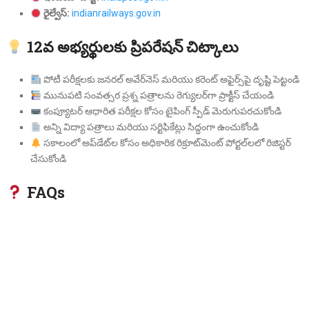
రైల్వేస్:
indianrailways.gov.in
12వ అభ్యర్థులకు ప్రిపరేషన్ చిట్కాలు
పోటీ పరీక్షలకు జనరల్ అవేర్‌నెస్ మరియు కరెంట్ అఫైర్స్‌పై దృష్టి పెట్టండి
మునుపటి సంవత్సర ప్రశ్న పత్రాలను రెగ్యులర్‌గా ప్రాక్టీస్ చేయండి
కంప్యూటర్ ఆధారిత పరీక్షల కోసం టైపింగ్ స్పీడ్ మెరుగుపరచుకోండి
అన్ని విద్యా పత్రాలు మరియు సర్టిఫికేట్లు సిద్ధంగా ఉంచుకోండి
సకాలంలో అప్‌డేట్‌ల కోసం అధికారిక రిక్రూట్‌మెంట్ పోర్టల్‌లలో రిజిస్టర్
చేసుకోండి
FAQs