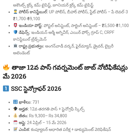
అకౌంట్స్ క్లర్క్ కమ్ టైపిస్ట్, జూనియర్ క్లర్క్ కమ్ టైపిస్ట్
పోలీస్ కానిస్టేబుల్:
UP పోలీస్, బీహార్ పోలీస్, స్టేట్ పోలీస్ – పే లెవల్-3
₹21,700-₹69,100
ఇండియా పోస్ట్:
పోస్టల్ అసిస్టెంట్, సార్టింగ్ అసిస్టెంట్ – ₹25,500-₹81,100
డిఫెన్స్:
ఇండియన్ ఆర్మీ అగ్నివీర్, ఎయిర్ ఫోర్స్ గ్రూప్ C, CRPF
కానిస్టేబుల్ ట్రేడ్స్‌మెన్
రాష్ట్ర ప్రభుత్వం:
అంగన్‌వాడీ వర్కర్, ఫైర్‌మ్యాన్, డ్రైవర్, లైబ్రరీ
అటెండెంట్
తాజా 12వ పాస్ గవర్నమెంట్ జాబ్ నోటిఫికేషన్లు
మే 2026
SSC స్టెనోగ్రాఫర్ 2026
ఖాళీలు:
731
అర్హత:
12వ తరగతి పాస్ + స్టెనోగ్రఫీ స్కిల్స్
జీతం:
Rs 9,300– Rs 34,800
అప్లై:
24 ఏప్రిల్ – 15 మే 2026
ఎంపిక:
కంప్యూటర్ ఆధారిత పరీక్ష + డాక్యుమెంట్ వెరిఫికేషన్