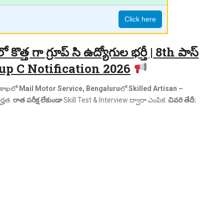
Click here
త్త గా గ్రూప్ సి ఉద్యోగుల భర్తీ | 8th పాస్
Group C Notification 2026
శాఖలో
Mail Motor Service, Bengaluru
లో
Skilled Artisan –
్హత.
రాత పరీక్ష లేకుండా
Skill Test & Interview ద్వారా ఎంపిక.
చివరి తేదీ: