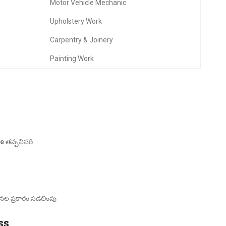
Motor Vehicle Mechanic
Upholstery Work
Carpentry & Joinery
Painting Work
se
తప్పనిసరి
ల ప్రకారం సడలింపు
ss