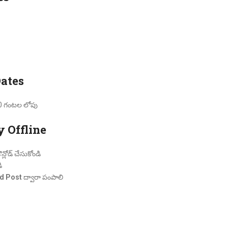
Dates
0 గంటల లోపు
y Offline
్లోడ్ చేసుకోండి
ి
d Post
ద్వారా పంపాలి