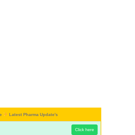
re
Latest Pharma Update's
Click here