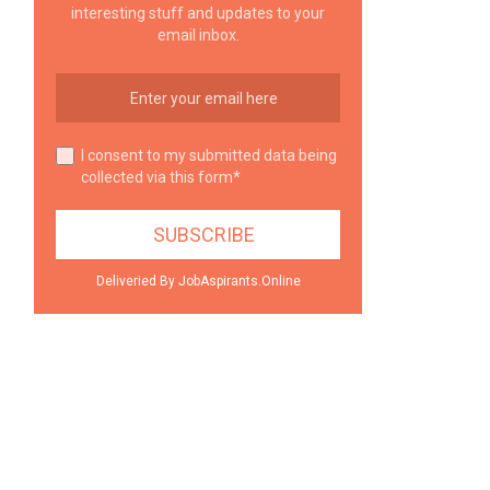
interesting stuff and updates to your
email inbox.
I consent to my submitted data being
collected via this form*
Deliveried By JobAspirants.Online