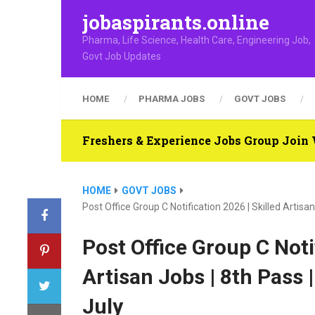
jobaspirants.online
Pharma, Life Science, Health Care, Engineering Job,
Govt Job Updates
HOME
PHARMA JOBS
GOVT JOBS
Freshers & Experience Jobs Group Joi
HOME
GOVT JOBS
Post Office Group C Notification 2026 | Skilled Artisa
Post Office Group C Noti
Artisan Jobs | 8th Pass 
July