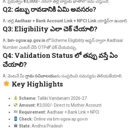
A: ప్రభుత్వం
₹13,000/-
నేరుగా తల్లి బ్యాంకు ఖాతాలో జమ చేస్తుంది.
Q2: డబ్బు రావడానికి ఏమి అవసరం?
A: తల్లి
Aadhaar + Bank Account Link + NPCI Link
యాక్టివ్‌గా ఉండాలి.
Q3: Eligibility ఎలా చెక్ చేయాలి?
A:
bm-sgsw.ap.gov.in
లో Scheme Eligibility ఆప్షన్ ద్వారా Aadhaar
Number ఎంటర్ చేసి OTPతో చెక్ చేయవచ్చు.
Q4: Validation Status లో తప్పు వస్తే ఏం
చేయాలి?
A: వెంటనే మీ
గ్రామ సచివాలయం
ను సంప్రదించి సమస్యను తెలియజేయాలి.
Key Highlights
Scheme:
Talliki Vandanam 2026-27
Amount:
₹13,000/- Direct to Mother Account
Requirement:
Aadhaar + Bank Link + NPCI
Check:
Online via bm-sgsw.ap.gov.in
State:
Andhra Pradesh