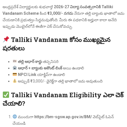
ఆంధ్రప్రదేశ్ విద్యార్థులకు శుభవార్త!
2026-27 విద్యా సంవత్సరానికి Talliki
Vandanam Scheme
కింద
₹13,000/- నగదు
నేరుగా తల్లి బ్యాంకు ఖాతాలో జమ
చేయడానికి ప్రభుత్వం సిద్ధమవుతోంది. మీరు ఈ పథకానికి అర్హులా కాదా అనేది
ఇప్పుడు మొబైల్‌లోనే ఈజీగా చెక్ చేసుకోవచ్చు.
Talliki Vandanam కోసం ముఖ్యమైన
షరతులు
తల్లి ఆధార్ కార్డు
తప్పనిసరి
ఆధార్ + బ్యాంకు అకౌంట్ లింక్
అయి ఉండాలి
NPCI Link
యాక్టివ్‌గా ఉండాలి
అప్పుడే ₹13,000/- డైరెక్ట్‌గా తల్లి ఖాతాలో జమ అవుతుంది
Talliki Vandanam Eligibility ఎలా చెక్
చేయాలి?
ముందుగా
https://bm-sgsw.ap.gov.in/BM/
వెబ్‌సైట్ ఓపెన్
చేయండి