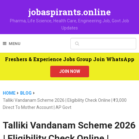
jobaspirants.online
Pharma, Life Science, Health Care, Engineering Job, Govt Job
Updates
MENU
Freshers & Experience Jobs Group Join WhatsApp
JOIN NOW
HOME
BLOG
Talliki Vandanam Scheme 2026 | Eligibility Check Online | ₹13,000
Direct To Mother Account | AP Govt
Talliki Vandanam Scheme 2026
| Eligibility Check Online |