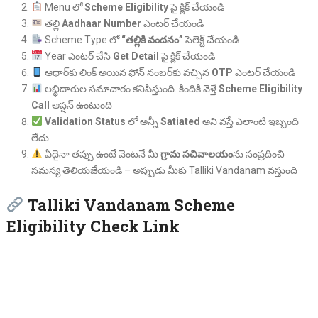
Menu లో
Scheme Eligibility
పై క్లిక్ చేయండి
తల్లి
Aadhaar Number
ఎంటర్ చేయండి
Scheme Type లో
“తల్లికి వందనం”
సెలెక్ట్ చేయండి
Year ఎంటర్ చేసి
Get Detail
పై క్లిక్ చేయండి
ఆధార్‌కు లింక్ అయిన ఫోన్ నంబర్‌కు వచ్చిన
OTP
ఎంటర్ చేయండి
లబ్ధిదారుల సమాచారం కనిపిస్తుంది. కిందికి వెళ్తే
Scheme Eligibility
Call
ఆప్షన్ ఉంటుంది
Validation Status
లో అన్నీ
Satiated
అని వస్తే ఎలాంటి ఇబ్బంది
లేదు
ఏదైనా తప్పు ఉంటే వెంటనే మీ
గ్రామ సచివాలయం
ను సంప్రదించి
సమస్య తెలియజేయండి – అప్పుడు మీకు Talliki Vandanam వస్తుంది
Talliki Vandanam Scheme
Eligibility Check Link