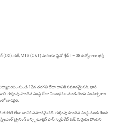
్ (OG), కుక్, MTS (O&T) మరియు స్టెనో గ్రేడ్ II – 08 ఉద్యోగాలు భర్తీ
విశ్వవిద్యాలయం నుండి 12వ తరగతి లేదా దానికి సమానమైనది. భారీ
ండాలి. గుర్తింపు పొందిన సంస్థ లేదా నిబంధనల నుండి రెండు సంవత్సరాల
లో బాధ్యత.
12వ తరగతి లేదా దానికి సమానమైనది. గుర్తింపు పొందిన సంస్థ నుండి రెండు
ియల్ ట్రైనింగ్ ఇన్స్టిట్యూట్ పాస్ సర్టిఫికేట్ కుక్. గుర్తింపు పొందిన