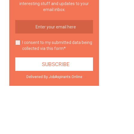
interesting stuff and updates to your
email inbox.
I consent to my submitted data being
collected via this form*
Deliveried By JobAspirants.Online