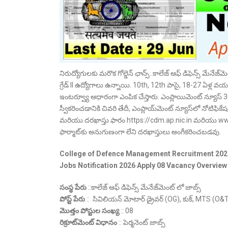
నిరుద్యోగులకు మరొక గోల్డెన్ ఛాన్స్..కాలేజ్ ఆఫ్ డిఫెన్స్ మేనే
గ్రేడ్ II ఉద్యోగాలు ఉన్నాయి. 10th, 12th పాసై, 18-27 ఏళ్ల వయసు
ఇంటర్వ్యూ ఆధారంగా ఎంపిక చేస్తారు. ఎంప్లాయిమెంట్ న్యూస్ 
స్వీకరించడానికి చివరి తేదీ, ఎంప్లాయ్‌మెంట్ న్యూస్‌లో నోటిఫి
మరియు దరఖాస్తు ఫారం https://cdm.ap.nic.in మరియు www.
ఫార్మాట్‌కు అనుగుణంగా లేని దరఖాస్తులు అంగీకరించబడవు.
College of Defence Management
Recruitment 202
Jobs Notification 2026 Apply
08 Vacancy Overview
సంస్థ పేరు
::కాలేజ్ ఆఫ్ డిఫెన్స్ మేనేజ్‌మెంట్ లో జాబ్స్
పోస్ట్ పేరు
:: సివిలియన్ మోటార్ డ్రైవర్ (OG), కుక్, MTS (O&T) 
మొత్తం పోస్టుల సంఖ్య
:: 08
రిక్రూట్‌మెంట్ విధానం
:: పెర్మనెంట్ జాబ్స్