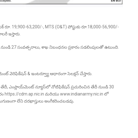
& కుక్ రూ. 19,900-63,200/-, MTS (O&T) పోస్టుకు రూ.18,000-56,900/-
ాలరీ ఇస్తారు.
దీ 18 నుండి 27 సంవత్సరాలు, శాఖ నిబంధనల ప్రకారం సడలింపులతో ఉటుంది.
క్యుమెంట్ వెరిఫికేషన్ & ఇంటర్వ్యూ ఆధారంగా సెలక్షన్ చేస్తారు.
 తేదీ, ఎంప్లాయ్‌మెంట్ న్యూస్‌లో నోటిఫికేషన్ ప్రచురించిన తేదీ నుండి 30
ారం https://cdm.ap.nic.in మరియు www.indianarmy.nic.in లో
అనుగుణంగా లేని దరఖాస్తులు అంగీకరించబడవు.