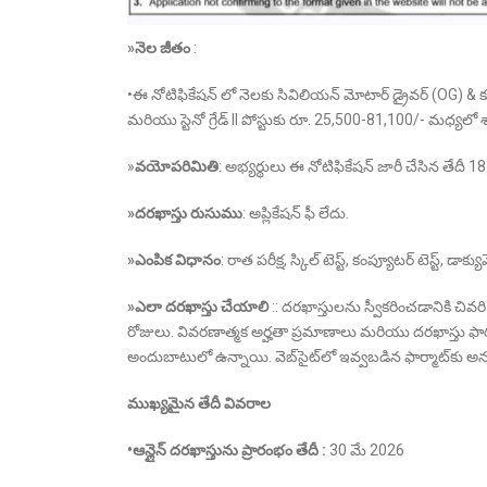
»
నెల జీతం
:
•ఈ నోటిఫికేషన్ లో నెలకు సివిలియన్ మోటార్ డ్రైవర్ (OG) 
మరియు స్టెనో గ్రేడ్ II పోస్టుకు రూ. 25,500-81,100/- మధ్యలో శ
»
వయోపరిమితి
: అభ్యర్థులు ఈ నోటిఫికేషన్ జారీ చేసిన తే
»
దరఖాస్తు రుసుము
: అప్లికేషన్ ఫీ లేదు.
»ఎంపిక విధానం
: రాత పరీక్ష, స్కిల్ టెస్ట్, కంప్యూటర్ టెస్ట్, డా
»
ఎలా దరఖాస్తు చేయాలి
:: దరఖాస్తులను స్వీకరించడానికి చివరి
రోజులు. వివరణాత్మక అర్హతా ప్రమాణాలు మరియు దరఖాస్తు ఫ
అందుబాటులో ఉన్నాయి. వెబ్‌సైట్‌లో ఇవ్వబడిన ఫార్మాట్‌కు 
ముఖ్యమైన తేదీ వివరాల
•ఆన్లైన్ దరఖాస్తును ప్రారంభం తేదీ :
30 మే 2026