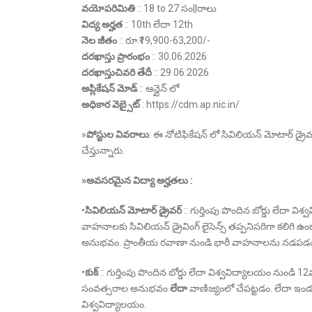
వయోపరిమితి
:: 18 to 27 సం||రాలు
విద్య అర్హత
:: 10th లేదా 12th
నెల జీతం
:: రూ.₹19,900-63,200/-
దరఖాస్తు ప్రారంభం
:: 30.06.2026
దరఖాస్తు
చివరి తేదీ
:: 29.06.2026
అప్లికేషన్ మోడ్
:: ఆన్లైన్ లో
అధికార వెబ్సైట్
: https://cdm.ap.nic.in/
»
పోస్టుల వివరాలు
: ఈ నోటిఫికేషన్ లో సివిలియన్ మోటార్ డ్రైవర
చేస్తున్నారు.
»
అవసరమైన విద్యా అర్హతలు :
•
సివిలియన్ మోటార్ డ్రైవర్
:: గుర్తింపు పొందిన బోర్డు లేదా 
వాహనాలకు సివిలియన్ డ్రైవింగ్ లైసెన్స్ తప్పనిసరిగా కలిగి ఉ
అనుభవం. ప్రాంతీయ రవాణా నుండి భారీ వాహనాలను నడపడం
•
కుక్
:: గుర్తింపు పొందిన బోర్డు లేదా విశ్వవిద్యాలయం నుండి 
సంవత్సరాల అనుభవం
లేదా
వాణిజ్యంలో చేపట్టడం. లేదా ఇండస్ట్ర
విశ్వవిద్యాలయం.