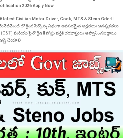
otification 2026 Apply Now
6 latest
Civilian Motor Driver, Cook, MTS & Steno Gde-ll
స్ మేనేజ్‌మెంట్ లో క్రింద పేర్కొన్న విధంగా అవసరమైన అర్హతలు/ఆవశ్యకతలు
O&T) మరియు స్టెనో గ్రేడ్ II పోస్టు భర్తీకి దరఖాస్తులు ఆహ్వానించబడ్డాయి.
అప్లై చేయాలి.