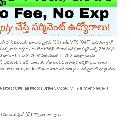
జ్‌మెంట్ లో సివిలియన్ మోటార్ డ్రైవర్ (OG), కుక్, MTS (O&T) మరియు స్టెనో
న్న వారు అర్హులు. ఈ నోటిఫికేషన్ లో రాత పరీక్ష, డాక్యుమెంట్స్ వెరిఫికేషన్,
30 జూన్ – 05 మే 2026 లో పేజీ నెంబర్ 11 లో 2. దరఖాస్తులను
కేషన్ ప్రచురించిన తేదీ నుండి 30 రోజులు. వివరణాత్మక అర్హతా ప్రమాణాలు
indianarmy.nic.in లో అందుబాటులో ఉన్నాయి. వెబ్‌సైట్‌లో ఇవ్వబడిన
6 latest
Civilian Motor Driver, Cook, MTS & Steno Gde-ll
:
మరియు స్టెనో గ్రేడ్ II పోస్టులు ఉన్నాయి.