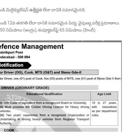
నుండి మెట్రిక్యులేషన్ ఉత్తీర్ణత లేదా దానికి సమానమైనది.
 నుండి 12వ తరగతి లేదా దానికి సమానమైన విద్య. నైపుణ్య పరీక్ష ప్రమాణాలు.
 50 నిమిషాలు (ఆంగ్లం), కంప్యూటర్‌పై 65 నిమిషాలు (హిందీ).