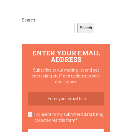
Search
Search
ENTER YOUR EMAIL
ADDRESS
Subscribe to our mailing list and get
interesting stuff and updates to your
email inbox.
I consent to my submitted data being
collected via this form*