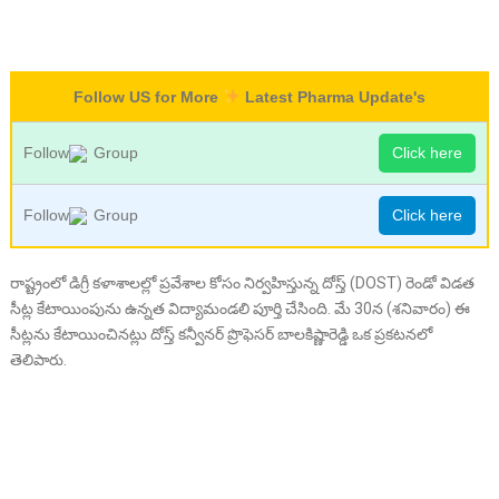
Follow US for More
Latest Pharma Update's
Follow
Group
Click here
Follow
Group
Click here
రాష్ట్రంలో డిగ్రీ కళాశాలల్లో ప్రవేశాల కోసం నిర్వహిస్తున్న దోస్త్ (DOST) రెండో విడత
సీట్ల కేటాయింపును ఉన్నత విద్యామండలి పూర్తి చేసింది. మే 30న (శనివారం) ఈ
సీట్లను కేటాయించినట్లు దోస్త్ కన్వీనర్ ప్రొఫెసర్ బాలకిష్ణారెడ్డి ఒక ప్రకటనలో
తెలిపారు.