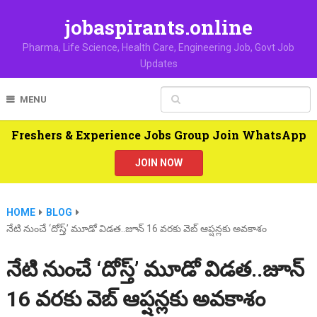
jobaspirants.online
Pharma, Life Science, Health Care, Engineering Job, Govt Job
Updates
MENU
Freshers & Experience Jobs Group Join WhatsApp
JOIN NOW
HOME
BLOG
నేటి నుంచే ‘దోస్త్’ మూడో విడత..జూన్ 16 వరకు వెబ్ ఆప్షన్లకు అవకాశం
నేటి నుంచే ‘దోస్త్’ మూడో విడత..జూన్
16 వరకు వెబ్ ఆప్షన్లకు అవకాశం