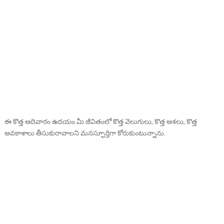
ఈ కొత్త ఆదివారం ఉదయం మీ జీవితంలో కొత్త వెలుగులు, కొత్త ఆశలు, కొత్త
అవకాశాలు తీసుకురావాలని మనస్ఫూర్తిగా కోరుకుంటున్నాను.