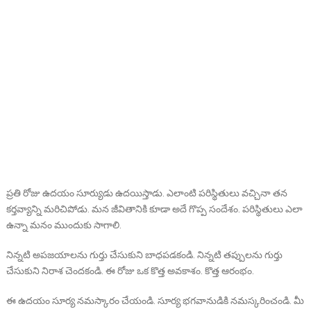
ప్రతి రోజు ఉదయం సూర్యుడు ఉదయిస్తాడు. ఎలాంటి పరిస్థితులు వచ్చినా తన
కర్తవ్యాన్ని మరిచిపోడు. మన జీవితానికి కూడా అదే గొప్ప సందేశం. పరిస్థితులు ఎలా
ఉన్నా మనం ముందుకు సాగాలి.
నిన్నటి అపజయాలను గుర్తు చేసుకుని బాధపడకండి. నిన్నటి తప్పులను గుర్తు
చేసుకుని నిరాశ చెందకండి. ఈ రోజు ఒక కొత్త అవకాశం. కొత్త ఆరంభం.
ఈ ఉదయం సూర్య నమస్కారం చేయండి. సూర్య భగవానుడికి నమస్కరించండి. మీ