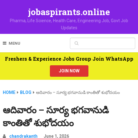
jobaspirants.online
Pharma, Life Science, Health Care, Engineering Job, Govt Job
Updates
MENU
Freshers & Experience Jobs Group Join WhatsApp
JOIN NOW
HOME
BLOG
ఆదివారం – సూర్య భగవానుడి కాంతితో శుభోదయం
ఆదివారం – సూర్య భగవానుడి
కాంతితో శుభోదయం
chandrakanth
June 1, 2026