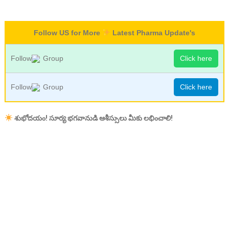
Follow US for More
Latest Pharma Update's
Follow
Group
Click here
Follow
Group
Click here
శుభోదయం! సూర్య భగవానుడి ఆశీస్సులు మీకు లభించాలి!