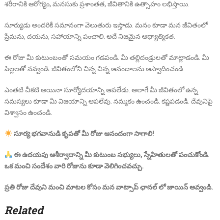
శరీరానికి ఆరోగ్యం, మనసుకు ప్రశాంతత, జీవితానికి ఉత్సాహం లభిస్తాయి.
సూర్యుడు అందరికీ సమానంగా వెలుతురు ఇస్తాడు. మనం కూడా మన జీవితంలో
ప్రేమను, దయను, సహాయాన్ని పంచాలి. అదే నిజమైన ఆధ్యాత్మికత.
ఈ రోజు మీ కుటుంబంతో సమయం గడపండి. మీ తల్లిదండ్రులతో మాట్లాడండి. మీ
పిల్లలతో నవ్వండి. జీవితంలోని చిన్న చిన్న ఆనందాలను ఆస్వాదించండి.
ఎంతటి చీకటి అయినా సూర్యోదయాన్ని ఆపలేడు. అలాగే మీ జీవితంలో ఉన్న
సమస్యలు కూడా మీ విజయాన్ని ఆపలేవు. నమ్మకం ఉంచండి. కష్టపడండి. దేవునిపై
విశ్వాసం ఉంచండి.
సూర్య భగవానుడి కృపతో మీ రోజు ఆనందంగా సాగాలి!
ఈ ఉదయపు ఆశీర్వాదాన్ని మీ కుటుంబ సభ్యులు, స్నేహితులతో పంచుకోండి.
ఒక మంచి సందేశం వారి రోజును కూడా వెలిగించవచ్చు.
ప్రతి రోజు దేవుని మంచి మాటల కోసం మన వాట్సాప్ ఛానల్ లో జాయిన్ అవ్వండి.
Related