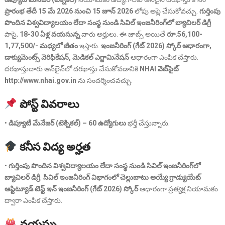
ప్రారంభ తేదీ 15 మే 2026 నుంచి 15 జూన్ 2026
లోపు అప్లె చేసుకోవచ్చు.
గుర్తింపు
పొందిన విశ్వవిద్యాలయం లేదా సంస్థ నుండి సివిల్ ఇంజనీరింగ్‌లో బ్యాచిలర్ డిగ్రీ
పాసై,
18-30 ఏళ్ల వయసున్న
వారు అర్హులు. ఈ జాబ్స్ అయితే
రూ.56,100-
1,77,500/- మధ్యలో జీతం
ఇస్తారు.
ఇంజనీరింగ్ (గేట్ 2026) స్కోర్ ఆధారంగా,
డాక్యుమెంట్స్ వెరిఫికేషన్, మెడికల్ ఎగ్జామినేషన్
ఆధారంగా ఎంపిక చేస్తారు.
దరఖాస్తుదారు ఆన్‌లైన్‌లో దరఖాస్తు చేసుకోవడానికి
NHAI వెబ్‌సైట్
http://www.nhai.gov.in
ను సందర్శించవచ్చు.
పోస్ట్ వివరాలు
•
డిప్యూటీ మేనేజర్ (టెక్నికల్) – 60 ఉద్యోగులు
భర్తీ చేస్తున్నారు.
కనీస విద్య అర్హత
•
గుర్తింపు పొందిన విశ్వవిద్యాలయం లేదా సంస్థ నుండి సివిల్ ఇంజనీరింగ్‌లో
బ్యాచిలర్ డిగ్రీ
.
సివిల్ ఇంజనీరింగ్ విభాగంలో చెల్లుబాటు అయ్యే గ్రాడ్యుయేట్
ఆప్టిట్యూడ్ టెస్ట్ ఇన్ ఇంజనీరింగ్ (గేట్ 2026) స్కోర్
ఆధారంగా ప్రత్యక్ష నియామకం
ద్వారా ఎంపిక చేస్తారు.
వయస్సు