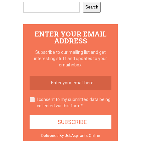
Search
ENTER YOUR EMAIL
ADDRESS
Subscribe to our mailing list and get
interesting stuff and updates to your
email inbox.
I consent to my submitted data being
collected via this form*
Deliveried By JobAspirants.Online