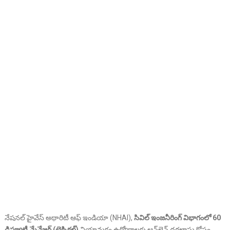
నేషనల్ హైవేస్ అథారిటీ ఆఫ్ ఇండియా (NHAI),
సివిల్ ఇంజనీరింగ్ విభాగంలో 60
డిప్యూటీ మేనేజర్ (టెక్నికల్)
నియామకం ఉద్యోగాలకు ఆన్‌లైన్ దరఖాస్తు కోసం