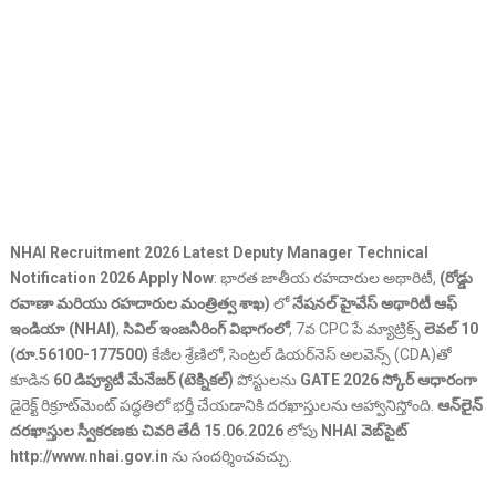
NHAI Recruitment 2026 Latest Deputy Manager Technical
Notification 2026 Apply Now
: భారత జాతీయ రహదారుల అథారిటీ,
(రోడ్డు
రవాణా మరియు రహదారుల మంత్రిత్వ శాఖ)
లో
నేషనల్ హైవేస్ అథారిటీ ఆఫ్
ఇండియా (NHAI)
,
సివిల్ ఇంజనీరింగ్ విభాగంలో
, 7వ CPC పే మ్యాట్రిక్స్
లెవల్ 10
(రూ.56100-177500)
కేజీల శ్రేణిలో, సెంట్రల్ డియర్‌నెస్ అలవెన్స్ (CDA)తో
కూడిన
60 డిప్యూటీ మేనేజర్ (టెక్నికల్)
పోస్టులను
GATE 2026 స్కోర్ ఆధారంగా
డైరెక్ట్ రిక్రూట్‌మెంట్ పద్ధతిలో భర్తీ చేయడానికి దరఖాస్తులను ఆహ్వానిస్తోంది.
ఆన్‌లైన్
దరఖాస్తుల స్వీకరణకు చివరి తేదీ 15.06.2026
లోపు
NHAI వెబ్‌సైట్
http://www.nhai.gov.in
ను సందర్శించవచ్చు.