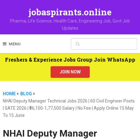
jobaspirants.online
Pharma, Life Science, Health Care, Engineering Job, Govt Job
Updates
MENU
Freshers & Experience Jobs Group Join WhatsApp
JOIN NOW
HOME
BLOG
NHAI Deputy Manager Technical Jobs 2026 | 60 Civil Engineer Posts
| GATE 2026 | ₹56,100-1,77,500 Salary | No Fee | Apply Online 15 May
To 15 June
NHAI Deputy Manager