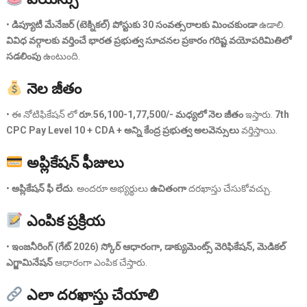
•
డిప్యూటీ మేనేజర్ (టెక్నికల్) పోస్టుకు 30 సంవత్సరాలకు మించకుండా
ఉడాలి.
వివిధ వర్గాలకు వర్తించే భారత ప్రభుత్వ సూచనల ప్రకారం గరిష్ట వయోపరిమితిలో
సడలింపు
ఉంటుంది.
నెల జీతం
• ఈ నోటిఫికేషన్ లో
రూ.56,100-1,77,500/- మధ్యలో నెల జీతం
ఇస్తారు.
7th
CPC Pay Level 10 + CDA + అన్ని కేంద్ర ప్రభుత్వ అలవెన్సులు
వర్తిస్తాయి.
అప్లికేషన్ ఫీజులు
•
అప్లికేషన్ ఫీ లేదు
. అందరూ అభ్యర్థులు
ఉచితంగా
దరఖాస్తు చేసుకోవచ్చు.
ఎంపిక ప్రక్రియ
•
ఇంజనీరింగ్ (గేట్ 2026) స్కోర్ ఆధారంగా, డాక్యుమెంట్స్ వెరిఫికేషన్, మెడికల్
ఎగ్జామినేషన్
ఆధారంగా ఎంపిక చేస్తారు.
ఎలా దరఖాస్తు చేయాలి