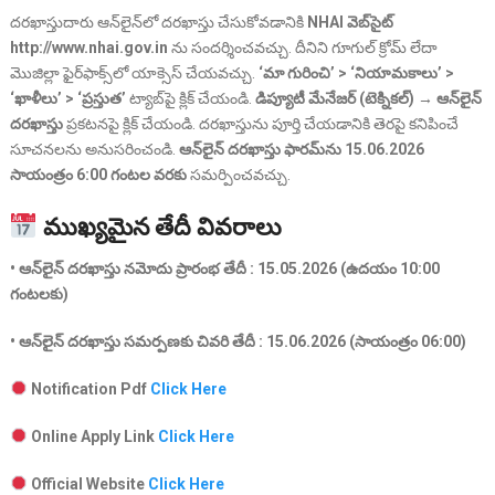
దరఖాస్తుదారు ఆన్‌లైన్‌లో దరఖాస్తు చేసుకోవడానికి
NHAI వెబ్‌సైట్
http://www.nhai.gov.in
ను సందర్శించవచ్చు. దీనిని గూగుల్ క్రోమ్ లేదా
మొజిల్లా ఫైర్‌ఫాక్స్‌లో యాక్సెస్ చేయవచ్చు.
‘మా గురించి’ > ‘నియామకాలు’ >
‘ఖాళీలు’ > ‘ప్రస్తుత’
ట్యాబ్‌పై క్లిక్ చేయండి.
డిప్యూటీ మేనేజర్ (టెక్నికల్) → ఆన్‌లైన్
దరఖాస్తు
ప్రకటనపై క్లిక్ చేయండి. దరఖాస్తును పూర్తి చేయడానికి తెరపై కనిపించే
సూచనలను అనుసరించండి.
ఆన్‌లైన్ దరఖాస్తు ఫారమ్‌ను 15.06.2026
సాయంత్రం 6:00 గంటల వరకు
సమర్పించవచ్చు.
ముఖ్యమైన తేదీ వివరాలు
• ఆన్‌లైన్ దరఖాస్తు నమోదు ప్రారంభ తేదీ : 15.05.2026 (ఉదయం 10:00
గంటలకు)
• ఆన్‌లైన్ దరఖాస్తు సమర్పణకు చివరి తేదీ : 15.06.2026 (సాయంత్రం 06:00)
Notification Pdf
Click Here
Online Apply Link
Click Here
Official Website
Click Here