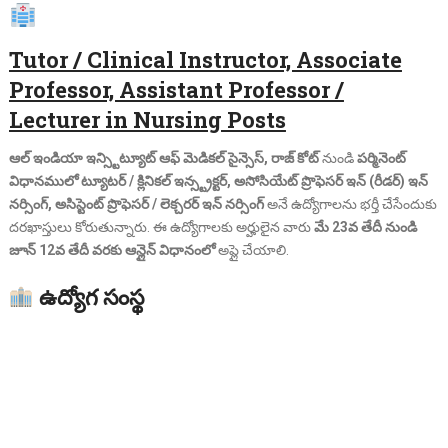
Tutor / Clinical Instructor, Associate
Professor, Assistant Professor /
Lecturer in Nursing Posts
ఆల్ ఇండియా ఇన్స్టిట్యూట్ ఆఫ్ మెడికల్ సైన్సెస్, రాజ్ కోట్
నుండి
పర్మినెంట్
విధానములో
ట్యూటర్ / క్లినికల్ ఇన్స్ట్రక్టర్, అసోసియేట్ ప్రొఫెసర్ ఇన్ (రీడర్) ఇన్
నర్సింగ్, అసిస్టెంట్ ప్రొఫెసర్ / లెక్చరర్ ఇన్ నర్సింగ్
అనే ఉద్యోగాలను భర్తీ చేసేందుకు
దరఖాస్తులు కోరుతున్నారు. ఈ ఉద్యోగాలకు అర్హులైన వారు
మే 23వ తేదీ నుండి
జూన్ 12వ తేదీ వరకు
ఆన్లైన్ విధానంలో
అప్లై చేయాలి.
ఉద్యోగ సంస్థ