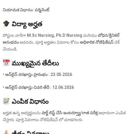
నియామక విధానం: పర్మినెంట్
విద్యా అర్హత
పోస్టుల వారీగా
M.Sc Nursing, Ph.D Nursing
మరియు
బోధన/క్లినికల్
అనుభవం
అవసరం. పూర్తి అర్హతల వివరాల కోసం
అధికారిక నోటిఫికేషన్
చెక్
చేయండి.
ముఖ్యమైన తేదీలు
• ఆన్‌లైన్ దరఖాస్తు ప్రారంభం : 23.05.2026
• ఆన్‌లైన్ దరఖాస్తు చివరి తేదీ : 12.06.2026
ఎంపిక విధానం
అర్హత ఉన్న అభ్యర్థులను
షార్ట్ లిస్ట్ చేసి ఇంటర్వ్యూ/రాత పరీక్ష
ఆధారంగా ఎంపిక
చేస్తారు. పూర్తి వివరాలు నోటిఫికేషన్ లో చూడగలరు.
జీతం వివరాలు