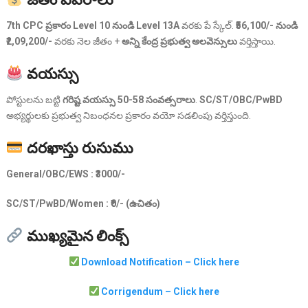
7th CPC ప్రకారం Level 10 నుండి Level 13A
వరకు పే స్కేల్.
₹56,100/- నుండి
₹2,09,200/-
వరకు నెల జీతం +
అన్ని కేంద్ర ప్రభుత్వ అలవెన్సులు
వర్తిస్తాయి.
వయస్సు
పోస్టులను బట్టి
గరిష్ట వయస్సు 50-58 సంవత్సరాలు
.
SC/ST/OBC/PwBD
అభ్యర్థులకు ప్రభుత్వ నిబంధనల ప్రకారం వయో సడలింపు వర్తిస్తుంది.
దరఖాస్తు రుసుము
General/OBC/EWS : ₹3000/-
SC/ST/PwBD/Women : ₹0/- (ఉచితం)
ముఖ్యమైన లింక్స్
Download Notification – Click here
Corrigendum – Click here