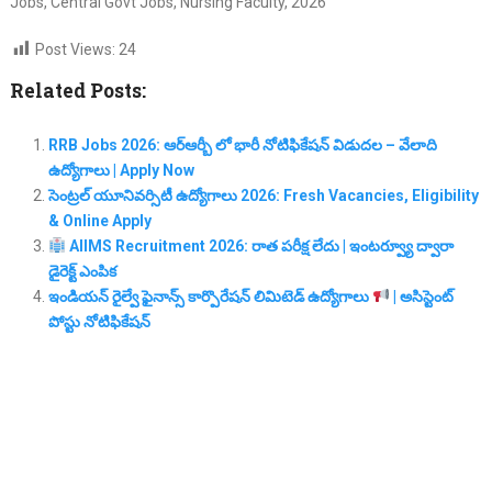
Jobs, Central Govt Jobs, Nursing Faculty, 2026
Post Views:
24
Related Posts:
RRB Jobs 2026: ఆర్ఆర్బీ లో భారీ నోటిఫికేషన్ విడుదల – వేలాది
ఉద్యోగాలు | Apply Now
సెంట్రల్ యూనివర్సిటీ ఉద్యోగాలు 2026: Fresh Vacancies, Eligibility
& Online Apply
AIIMS Recruitment 2026: రాత పరీక్ష లేదు | ఇంటర్వ్యూ ద్వారా
డైరెక్ట్ ఎంపిక
ఇండియన్ రైల్వే ఫైనాన్స్ కార్పొరేషన్ లిమిటెడ్ ఉద్యోగాలు
| అసిస్టెంట్
పోస్టు నోటిఫికేషన్