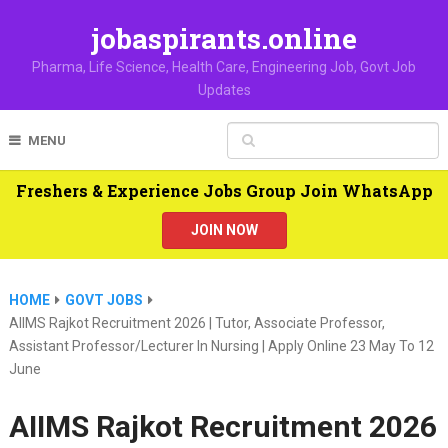
jobaspirants.online
Pharma, Life Science, Health Care, Engineering Job, Govt Job
Updates
MENU
Freshers & Experience Jobs Group Join WhatsApp
JOIN NOW
HOME
GOVT JOBS
AIIMS Rajkot Recruitment 2026 | Tutor, Associate Professor,
Assistant Professor/Lecturer In Nursing | Apply Online 23 May To 12
June
AIIMS Rajkot Recruitment 2026