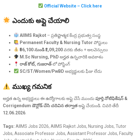
Official Website – Click here
ఎందుకు అప్లై చేయాలి
AIIMS Rajkot
– ప్రతిష్టాత్మక కేంద్ర ప్రభుత్వ సంస్థ
Permanent Faculty & Nursing Tutor
పోస్టులు
₹56,100 నుండి ₹2,09,200
వరకు జీతం + అలవెన్సులు
M.Sc Nursing, PhD
అర్హత ఉన్నవారికి అవకాశం
రాజ్ కోట్, గుజరాత్
లో పోస్టింగ్
SC/ST/Women/PwBD
అభ్యర్థులకు ఫీజు లేదు
ముఖ్య గమనిక
అర్హత ఉన్న అభ్యర్థులు ఈ ఉద్యోగాలకు అప్లై చేసే ముందు
పూర్తి నోటిఫికేషన్ &
Corrigendum డౌన్లోడ్ చేసి చదివిన తర్వాత
అప్లై చేయండి. చివరి తేదీ
12.06.2026
.
Tags:
AIIMS Jobs 2026, AIIMS Rajkot Jobs, Nursing Jobs, Tutor
Jobs, Associate Professor Jobs, Assistant Professor Jobs, Faculty