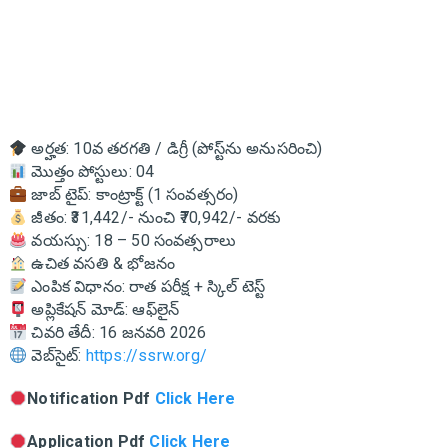
అర్హత: 10వ తరగతి / డిగ్రీ (పోస్ట్‌ను అనుసరించి)
మొత్తం పోస్టులు: 04
జాబ్ టైప్: కాంట్రాక్ట్ (1 సంవత్సరం)
జీతం: ₹31,442/- నుంచి ₹70,942/- వరకు
వయస్సు: 18 – 50 సంవత్సరాలు
ఉచిత వసతి & భోజనం
ఎంపిక విధానం: రాత పరీక్ష + స్కిల్ టెస్ట్
అప్లికేషన్ మోడ్: ఆఫ్‌లైన్
చివరి తేదీ: 16 జనవరి 2026
వెబ్‌సైట్:
https://ssrw.org/
Notification Pdf
Click Here
Application Pdf
Click Here