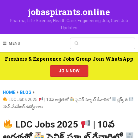
jobaspirants.online
Pharma, Life Science, Health Care, Engineering Job, Govt Job
Updates
MENU
Freshers & Experience Jobs Group Join WhatsApp
JOIN NOW
HOME
BLOG
LDC Jobs 2025
| 10వ అర్హతతో
సైనిక్ స్కూల్ రేవారిలో
క్లర్క్ &
మెస్ మేనేజర్ ఉద్యోగాలు
LDC Jobs 2025
| 10వ
అర్హతతో
సైనిక్ స్కూల్ రేవారిలో