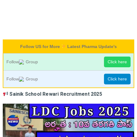
Follow US for More
Latest Pharma Update's
Follow
Group
Click here
Follow
Group
Click here
Sainik School Rewari Recruitment 2025